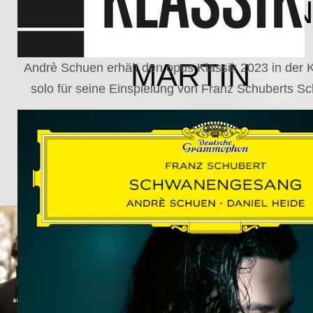
SCHUMAN
WOLF
MARTIN
Andrè Schuen erhält den opus Klassik 2023 in der
solo für seine Einspielung von Franz Schuberts 
SCHUMANN,
LIEDERKREIS
OP. 24
SECHS
MONOLOGE
AUS
JEDERMANN
GESÄNGE