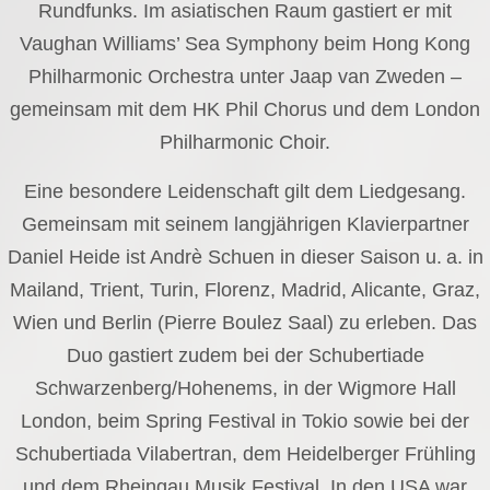
Rundfunks. Im asiatischen Raum gastiert er mit
Vaughan Williams’ Sea Symphony beim Hong Kong
Philharmonic Orchestra unter Jaap van Zweden –
gemeinsam mit dem HK Phil Chorus und dem London
Philharmonic Choir.
Eine besondere Leidenschaft gilt dem Liedgesang.
Gemeinsam mit seinem langjährigen Klavierpartner
Daniel Heide ist Andrè Schuen in dieser Saison u. a. in
Mailand, Trient, Turin, Florenz, Madrid, Alicante, Graz,
Wien und Berlin (Pierre Boulez Saal) zu erleben. Das
Duo gastiert zudem bei der Schubertiade
Schwarzenberg/Hohenems, in der Wigmore Hall
London, beim Spring Festival in Tokio sowie bei der
Schubertiada Vilabertran, dem Heidelberger Frühling
und dem Rheingau Musik Festival. In den USA war