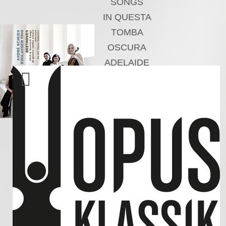
SONGS
IN QUESTA
TOMBA
OSCURA
ADELAIDE
AN DIE FERNE
GELIEBTE
Andrè Schuen,
Baritone
Boulanger Trio