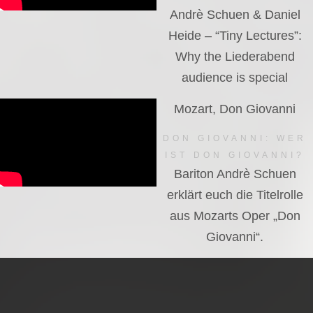
Andrè Schuen & Daniel
Heide – “Tiny Lectures”:
Why the Liederabend
audience is special
Mozart, Don Giovanni
DON GIOVANNI: WER
IST DON GIOVANNI?
Bariton Andrè Schuen
erklärt euch die Titelrolle
aus Mozarts Oper „Don
Giovanni“.