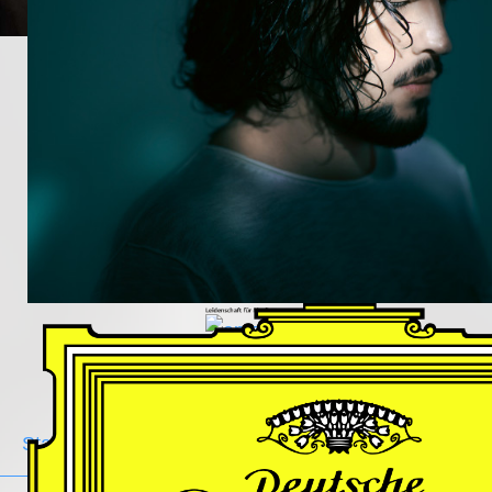
DES
HARFNERS
Andrè Schuen,
Baritone
Daniel Heide,
Piano
GALLERY
Stage
Portrait
Duo