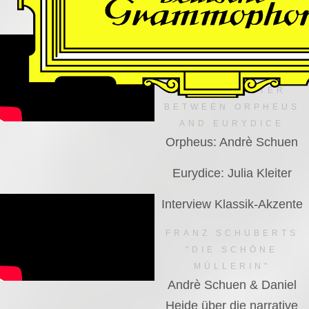
VIDEO
Dutch National Opera
MANFRED TROJAHN –
AN ENCOUNTER
BETWEEN ORPHEUS
AND EURYDICE
Orpheus: Andrè Schuen
Eurydice: Julia Kleiter
Interview Klassik-Akzente
FRANZ SCHUBERTS
"DIE SCHÖNE
MÜLLERIN"
Andrè Schuen & Daniel
Heide über die narrative