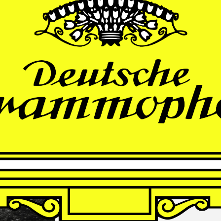
THOMAS
LARCHER
Die Nacht der Verlorenen
Andrè Schuen, Baritone
Finnish Radio Symphony Orchestra
Hannu Lintu