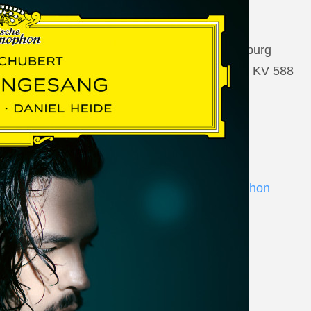
22 August 2026
Salzburg, Großes Festspielhaus Salzburg
Wolfgang Amadeus Mozart: Così fan tutte KV 588
www.salzburgfestival.at
Andrè Schuen at Deutsche Grammophon