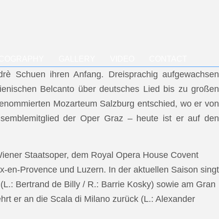
SCOGRAPHY
GALLERY
VIDEO
CONTACT
ndrè Schuen ihren Anfang. Dreisprachig aufgewachsen
talienischen Belcanto über deutsches Lied bis zu großen
m renommierten Mozarteum Salzburg entschied, wo er von
semblemitglied der Oper Graz – heute ist er auf den
 Wiener Staatsoper, dem Royal Opera House Covent
x-en-Provence und Luzern. In der aktuellen Saison singt
L.: Bertrand de Billy / R.: Barrie Kosky) sowie am Gran
rt er an die Scala di Milano zurück (L.: Alexander