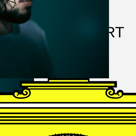
FRANZ
SCHUBERT
Schwanengesang
Andrè Schuen, Baritone
Daniel Heide, Piano