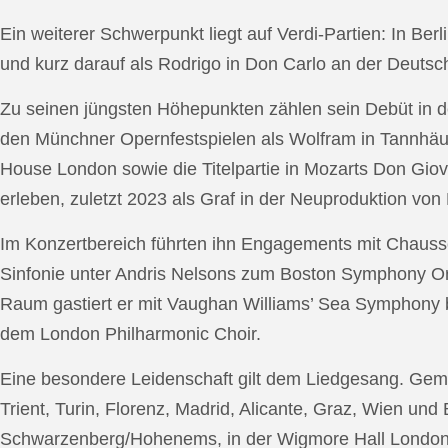
Ein weiterer Schwerpunkt liegt auf Verdi-Partien: In Berl
und kurz darauf als Rodrigo in Don Carlo an der Deutsche
Zu seinen jüngsten Höhepunkten zählen sein Debüt in de
den Münchner Opernfestspielen als Wolfram in Tannhäus
House London sowie die Titelpartie in Mozarts Don Giov
erleben, zuletzt 2023 als Graf in der Neuproduktion v
Im Konzertbereich führten ihn Engagements mit Chauss
Sinfonie unter Andris Nelsons zum Boston Symphony Or
Raum gastiert er mit Vaughan Williams’ Sea Symphony
dem London Philharmonic Choir.
Eine besondere Leidenschaft gilt dem Liedgesang. Gemei
Trient, Turin, Florenz, Madrid, Alicante, Graz, Wien und
Schwarzenberg/Hohenems, in der Wigmore Hall London, b