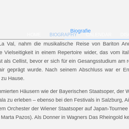
Biografie
HOME
BIOGRAPHY
CALENDAR
DI
f La Val, nahm die musikalische Reise von Bariton A
ese Vielseitigkeit in einem Repertoire wider, das vom i
t als Cellist, bevor er sich für ein Gesangsstudium a
air geprägt wurde. Nach seinem Abschluss war er En
 zu Hause.
mmierten Häusern wie der Bayerischen Staatsoper, der
a zu erleben – ebenso bei den Festivals in Salzburg, Ai
dem Orchester der Wiener Staatsoper auf Japan-Tournee (
.: Marta Pazos). Als Donner in Wagners Das Rheingold keh