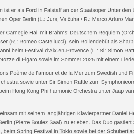
in ist er als Ford in Falstaff an der Staatsoper Unter de
n Oper Berlin (L.: Juraj Valčuha / R.: Marco Arturo Mare
r Carnegie Hall mit Brahms’ Deutschem Requiem (Orchestr
er (R.: Romeo Castellucci), sein Rollendebüt als Shar
anni beim Festival d’Aix-en-Provence (L.: Sir Simon Ra
on Nozze di Figaro sowie im Sommer 2025 mit einem Lied
ons Poème de l’amour et de la Mer zum Swedish und Fi
chestra sowie unter Sir Simon Rattle zum Symphonieorc
 beim Hong Kong Philharmonic Orchestra unter Jaap v
nsam mit seinem langjährigen Klavierpartner Daniel Heid
 Berlin (Pierre Boulez Saal) zu erleben. Das Duo gastier
eim Spring Festival in Tokio sowie bei der Schubertia