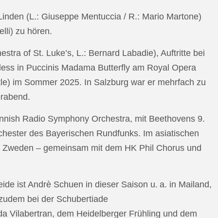
n Linden (L.: Giuseppe Mentuccia / R.: Mario Martone)
lli) zu hören.
a of St. Luke’s, L.: Bernard Labadie), Auftritte bei
pless in Puccinis Madama Butterfly am Royal Opera
ttle) im Sommer 2025. In Salzburg war er mehrfach zu
erabend.
nnish Radio Symphony Orchestra, mit Beethovens 9.
hester des Bayerischen Rundfunks. Im asiatischen
an Zweden – gemeinsam mit dem HK Phil Chorus und
e ist Andrè Schuen in dieser Saison u. a. in Mailand,
t zudem bei der Schubertiade
da Vilabertran, dem Heidelberger Frühling und dem