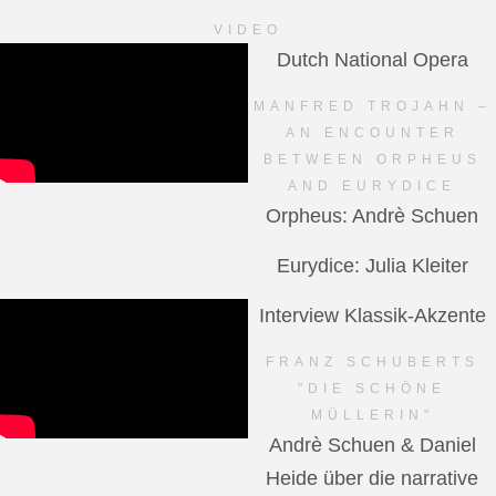
VIDEO
Dutch National Opera
MANFRED TROJAHN –
AN ENCOUNTER
BETWEEN ORPHEUS
AND EURYDICE
Orpheus: Andrè Schuen
Eurydice: Julia Kleiter
Interview Klassik-Akzente
FRANZ SCHUBERTS
"DIE SCHÖNE
MÜLLERIN"
Andrè Schuen & Daniel
Heide über die narrative