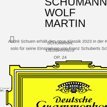
SCHUMAN
WOLF
MARTIN
Andrè Schuen erhält den opus Klassik 2023 in der
SCHUMANN,
solo für seine Einspielung von Franz Schuberts 
LIEDERKREIS
OP. 24
SECHS
MONOLOGE
AUS
JEDERMANN
GESÄNGE