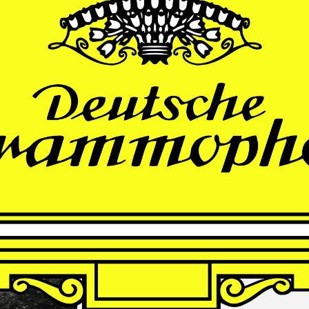
THOMAS
LARCHER
Die Nacht der Verlorenen
Andrè Schuen, Baritone
Finnish Radio Symphony Orchestra
Hannu Lintu