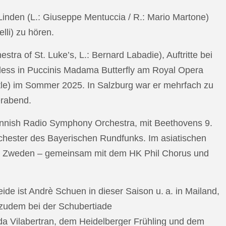
n Linden (L.: Giuseppe Mentuccia / R.: Mario Martone)
lli) zu hören.
a of St. Luke’s, L.: Bernard Labadie), Auftritte bei
pless in Puccinis Madama Butterfly am Royal Opera
ttle) im Sommer 2025. In Salzburg war er mehrfach zu
erabend.
nnish Radio Symphony Orchestra, mit Beethovens 9.
hester des Bayerischen Rundfunks. Im asiatischen
an Zweden – gemeinsam mit dem HK Phil Chorus und
e ist Andrè Schuen in dieser Saison u. a. in Mailand,
t zudem bei der Schubertiade
da Vilabertran, dem Heidelberger Frühling und dem