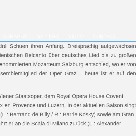
SCOGRAPHY
GALLERY
VIDEO
CONTACT
ndrè Schuen ihren Anfang. Dreisprachig aufgewachsen
talienischen Belcanto über deutsches Lied bis zu großen
m renommierten Mozarteum Salzburg entschied, wo er von
semblemitglied der Oper Graz – heute ist er auf den
 Wiener Staatsoper, dem Royal Opera House Covent
x-en-Provence und Luzern. In der aktuellen Saison singt
L.: Bertrand de Billy / R.: Barrie Kosky) sowie am Gran
rt er an die Scala di Milano zurück (L.: Alexander