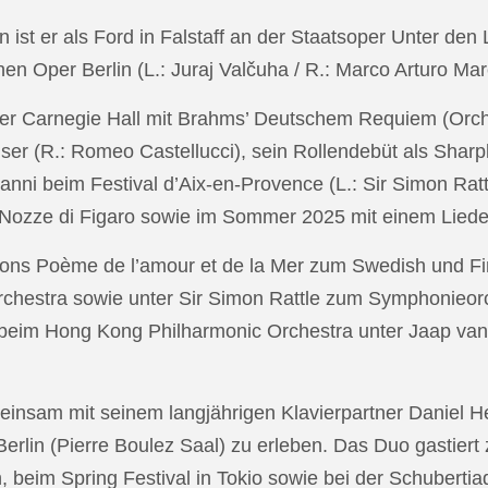
in ist er als Ford in Falstaff an der Staatsoper Unter de
n Oper Berlin (L.: Juraj Valčuha / R.: Marco Arturo Mare
r Carnegie Hall mit Brahms’ Deutschem Requiem (Orchestr
er (R.: Romeo Castellucci), sein Rollendebüt als Shar
anni beim Festival d’Aix-en-Provence (L.: Sir Simon Ra
on Nozze di Figaro sowie im Sommer 2025 mit einem Lied
ons Poème de l’amour et de la Mer zum Swedish und Fi
chestra sowie unter Sir Simon Rattle zum Symphonieorc
 beim Hong Kong Philharmonic Orchestra unter Jaap v
nsam mit seinem langjährigen Klavierpartner Daniel Heid
 Berlin (Pierre Boulez Saal) zu erleben. Das Duo gastier
eim Spring Festival in Tokio sowie bei der Schubertia