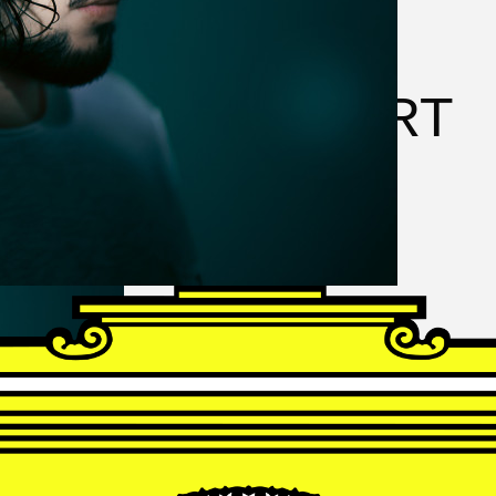
FRANZ
SCHUBERT
Schwanengesang
Andrè Schuen, Baritone
Daniel Heide, Piano