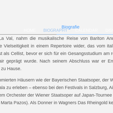
Biografie
HOME
BIOGRAPHY
CALENDAR
DI
f La Val, nahm die musikalische Reise von Bariton A
ese Vielseitigkeit in einem Repertoire wider, das vom i
t als Cellist, bevor er sich für ein Gesangsstudium a
air geprägt wurde. Nach seinem Abschluss war er En
 zu Hause.
mmierten Häusern wie der Bayerischen Staatsoper, der
a zu erleben – ebenso bei den Festivals in Salzburg, Ai
dem Orchester der Wiener Staatsoper auf Japan-Tournee (
.: Marta Pazos). Als Donner in Wagners Das Rheingold keh