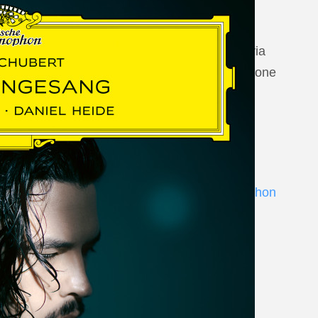
20 August 2026
Vilabertran, Canònica de Santa Maria
Johannes Brahms: Die schöne Magelone
www.schubertiada.cat
Andrè Schuen at Deutsche Grammophon