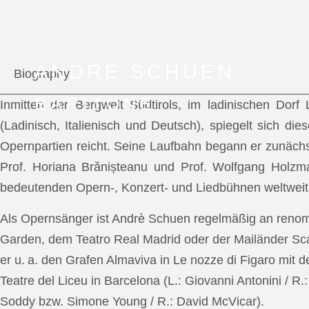
ANDRÈ SCHUEN
Biography
BARITONE
Inmitten der Bergwelt Südtirols, im ladinischen Dor
(Ladinisch, Italienisch und Deutsch), spiegelt sich di
Opernpartien reicht. Seine Laufbahn begann er zunächs
Prof. Horiana Brănișteanu und Prof. Wolfgang Holzm
bedeutenden Opern-, Konzert- und Liedbühnen weltweit
Als Opernsänger ist Andrè Schuen regelmäßig an reno
Garden, dem Teatro Real Madrid oder der Mailänder Scal
er u. a. den Grafen Almaviva in Le nozze di Figaro mit 
Teatre del Liceu in Barcelona (L.: Giovanni Antonini / R
Soddy bzw. Simone Young / R.: David McVicar).