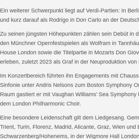
Ein weiterer Schwerpunkt liegt auf Verdi-Partien: In Berl
und kurz darauf als Rodrigo in Don Carlo an der Deutsche
Zu seinen jüngsten Höhepunkten zählen sein Debüt in de
den Münchner Opernfestspielen als Wolfram in Tannhäus
House London sowie die Titelpartie in Mozarts Don Giov
erleben, zuletzt 2023 als Graf in der Neuproduktion v
Im Konzertbereich führten ihn Engagements mit Chauss
Sinfonie unter Andris Nelsons zum Boston Symphony Or
Raum gastiert er mit Vaughan Williams’ Sea Symphony
dem London Philharmonic Choir.
Eine besondere Leidenschaft gilt dem Liedgesang. Gemei
Trient, Turin, Florenz, Madrid, Alicante, Graz, Wien und
Schwarzenberg/Hohenems, in der Wigmore Hall London, b