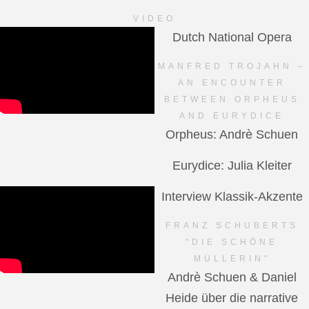
VIDEO
Dutch National Opera
MANFRED TROJAHN –
AN ENCOUNTER
BETWEEN ORPHEUS
AND EURYDICE
Orpheus: Andrè Schuen
Eurydice: Julia Kleiter
Interview Klassik-Akzente
FRANZ SCHUBERTS
"DIE SCHÖNE
MÜLLERIN"
Andrè Schuen & Daniel
Heide über die narrative