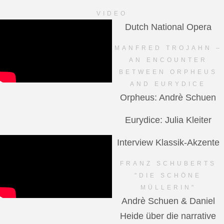
VIDEO
Dutch National Opera
MANFRED TROJAHN –
AN ENCOUNTER
BETWEEN ORPHEUS
AND EURYDICE
Orpheus: Andrè Schuen
Eurydice: Julia Kleiter
Interview Klassik-Akzente
FRANZ SCHUBERTS
"DIE SCHÖNE
MÜLLERIN"
Andrè Schuen & Daniel
Heide über die narrative