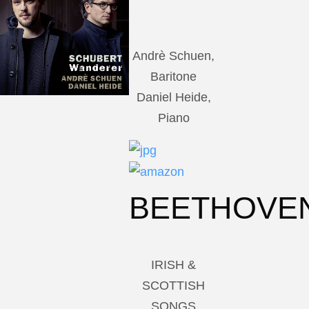
Andrè Schuen,
Baritone
Daniel Heide,
Piano
BEETHOVE
IRISH &
SCOTTISH
SONGS