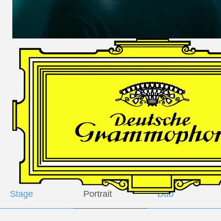
DES
HARFNERS
Andrè Schuen,
Baritone
Daniel Heide,
Piano
GALLERY
Stage
Portrait
Duo