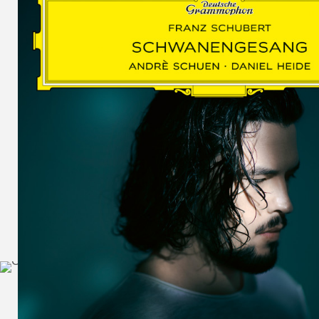
SCHUMAN
WOLF
MARTIN
SCHUMANN,
LIEDERKREIS
OP. 24
SECHS
MONOLOGE
AUS
JEDERMANN
GESÄNGE