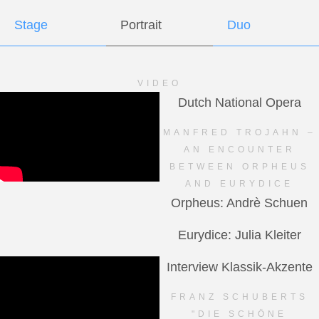
Stage
Portrait
Duo
VIDEO
Dutch National Opera
MANFRED TROJAHN –
AN ENCOUNTER
BETWEEN ORPHEUS
AND EURYDICE
Orpheus: Andrè Schuen
Eurydice: Julia Kleiter
Interview Klassik-Akzente
FRANZ SCHUBERTS
"DIE SCHÖNE