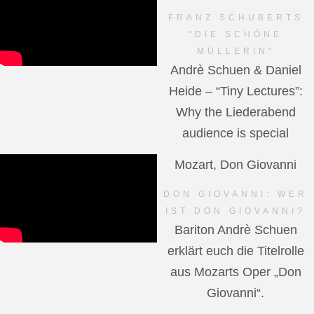
FRANZ SCHUBERTS
"DIE SCHÖNE
MÜLLERIN"
Andrè Schuen & Daniel
Heide – “Tiny Lectures”:
Why the Liederabend
audience is special
Mozart, Don Giovanni
DON GIOVANNI: WER
IST DON GIOVANNI?
Bariton Andrè Schuen
erklärt euch die Titelrolle
aus Mozarts Oper „Don
Giovanni“.