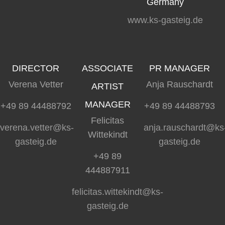
Germany
www.ks-gasteig.de
DIRECTOR
ASSOCIATE
PR MANAGER
Verena Vetter
Anja Rauschardt
ARTIST
MANAGER
+49 89 44488792
+49 89 44488793
Felicitas
verena.vetter@ks-
anja.rauschardt@ks
Wittekindt
gasteig.de
gasteig.de
+49 89
444887911
felicitas.wittekindt@ks-
gasteig.de