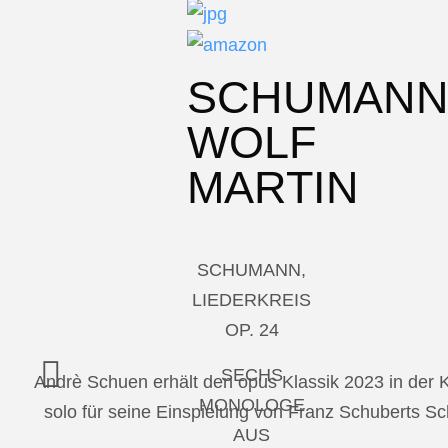
SCHUMAN
WOLF
MARTIN
SCHUMANN,
LIEDERKREIS
OP. 24
SECHS
Andrè Schuen erhält den opus Klassik 2023 in der
MONOLOGE
solo für seine Einspielung von Franz Schuberts 
AUS