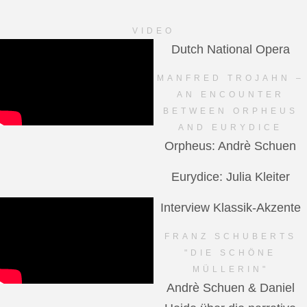
VIDEO
Dutch National Opera
MANFRED TROJAHN –
AN ENCOUNTER
BETWEEN ORPHEUS
AND EURYDICE
Orpheus: Andrè Schuen
Eurydice: Julia Kleiter
Interview Klassik-Akzente
FRANZ SCHUBERTS
"DIE SCHÖNE
MÜLLERIN"
Andrè Schuen & Daniel