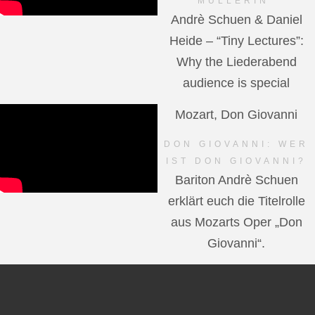
MÜLLERIN"
Andrè Schuen & Daniel
Heide – “Tiny Lectures”:
Why the Liederabend
audience is special
Mozart, Don Giovanni
DON GIOVANNI: WER
IST DON GIOVANNI?
Bariton Andrè Schuen
erklärt euch die Titelrolle
aus Mozarts Oper „Don
Giovanni“.