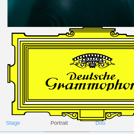
DES
HARFNERS
Andrè Schuen,
Baritone
Daniel Heide,
Piano
GALLERY
Stage
Portrait
Duo