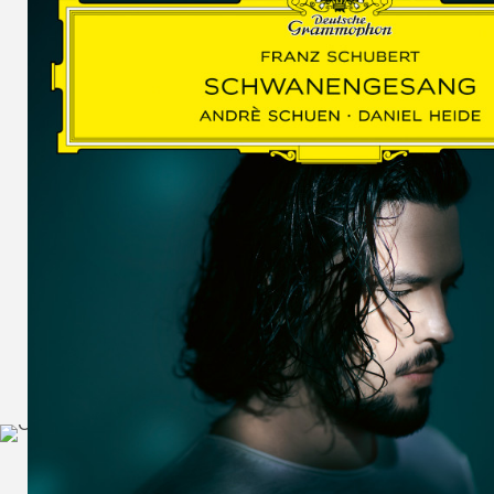
SCHUMAN
WOLF
MARTIN
SCHUMANN,
LIEDERKREIS
OP. 24
SECHS
MONOLOGE
AUS
JEDERMANN
GESÄNGE