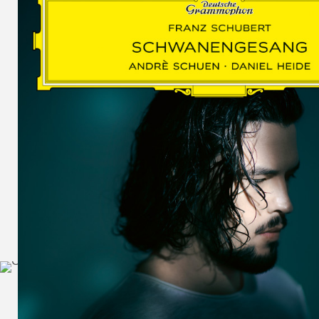
SCHUMAN
WOLF
MARTIN
SCHUMANN,
LIEDERKREIS
OP. 24
SECHS
MONOLOGE
AUS
JEDERMANN
GESÄNGE