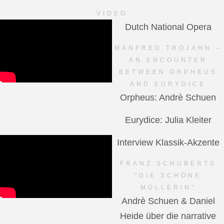
VIDEO
Dutch National Opera
MANFRED TROJAHN –
AN ENCOUNTER
BETWEEN ORPHEUS
AND EURYDICE
Orpheus: Andrè Schuen
Eurydice: Julia Kleiter
Interview Klassik-Akzente
FRANZ SCHUBERTS
"DIE SCHÖNE
MÜLLERIN"
Andrè Schuen & Daniel
Heide über die narrative