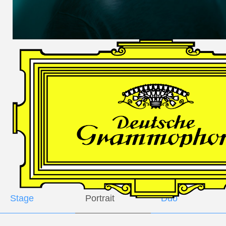
DES
HARFNERS
Andrè Schuen,
Baritone
Daniel Heide,
Piano
GALLERY
Stage
Portrait
Duo