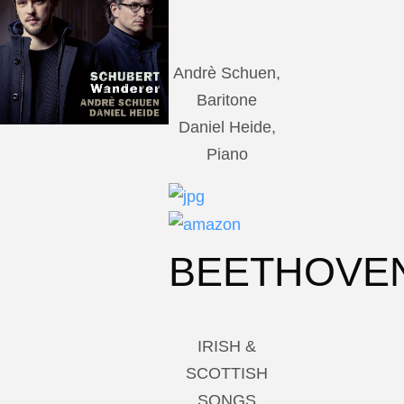
Andrè Schuen,
Baritone
Daniel Heide,
Piano
BEETHOVE
IRISH &
SCOTTISH
SONGS