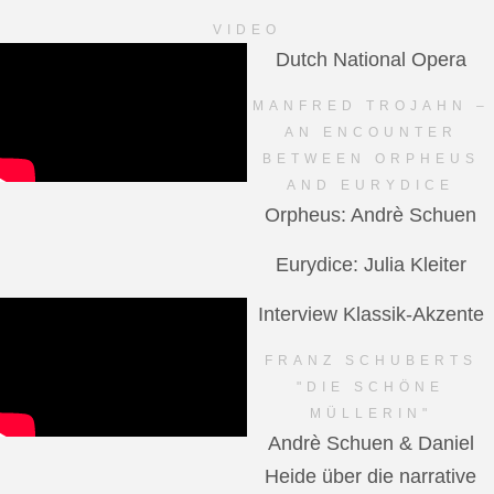
VIDEO
Dutch National Opera
MANFRED TROJAHN –
AN ENCOUNTER
BETWEEN ORPHEUS
AND EURYDICE
Orpheus: Andrè Schuen
Eurydice: Julia Kleiter
Interview Klassik-Akzente
FRANZ SCHUBERTS
"DIE SCHÖNE
MÜLLERIN"
Andrè Schuen & Daniel
Heide über die narrative