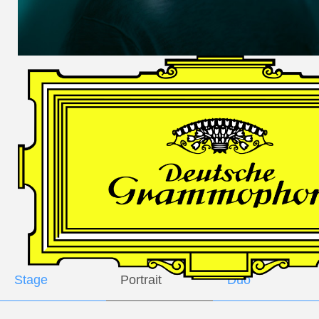
DES
HARFNERS
Andrè Schuen,
Baritone
Daniel Heide,
Piano
GALLERY
Stage
Portrait
Duo