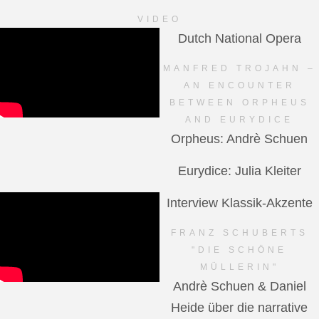
VIDEO
Dutch National Opera
MANFRED TROJAHN –
AN ENCOUNTER
BETWEEN ORPHEUS
AND EURYDICE
Orpheus: Andrè Schuen
Eurydice: Julia Kleiter
Interview Klassik-Akzente
FRANZ SCHUBERTS
"DIE SCHÖNE
MÜLLERIN"
Andrè Schuen & Daniel
Heide über die narrative