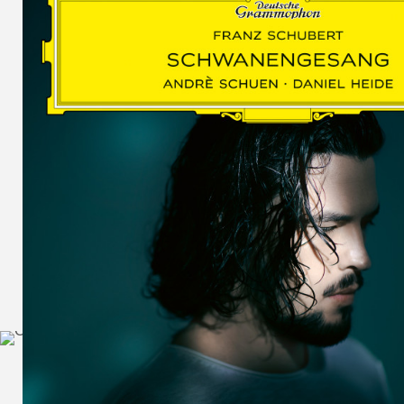
SCHUMAN
WOLF
MARTIN
SCHUMANN,
LIEDERKREIS
OP. 24
SECHS
MONOLOGE
AUS
JEDERMANN
GESÄNGE