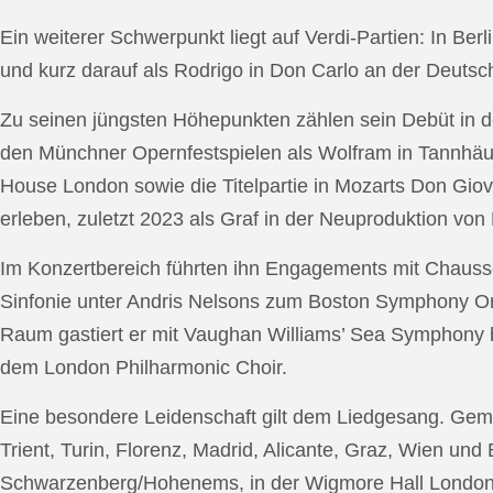
Ein weiterer Schwerpunkt liegt auf Verdi-Partien: In Berl
und kurz darauf als Rodrigo in Don Carlo an der Deutsche
Zu seinen jüngsten Höhepunkten zählen sein Debüt in de
den Münchner Opernfestspielen als Wolfram in Tannhäus
House London sowie die Titelpartie in Mozarts Don Giov
erleben, zuletzt 2023 als Graf in der Neuproduktion v
Im Konzertbereich führten ihn Engagements mit Chauss
Sinfonie unter Andris Nelsons zum Boston Symphony Or
Raum gastiert er mit Vaughan Williams’ Sea Symphony
dem London Philharmonic Choir.
Eine besondere Leidenschaft gilt dem Liedgesang. Gemei
Trient, Turin, Florenz, Madrid, Alicante, Graz, Wien und
Schwarzenberg/Hohenems, in der Wigmore Hall London, b