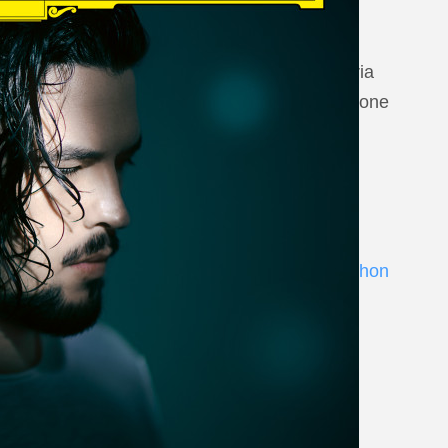
20 August 2026
Vilabertran, Canònica de Santa Maria
Johannes Brahms: Die schöne Magelone
www.schubertiada.cat
Andrè Schuen at Deutsche Grammophon