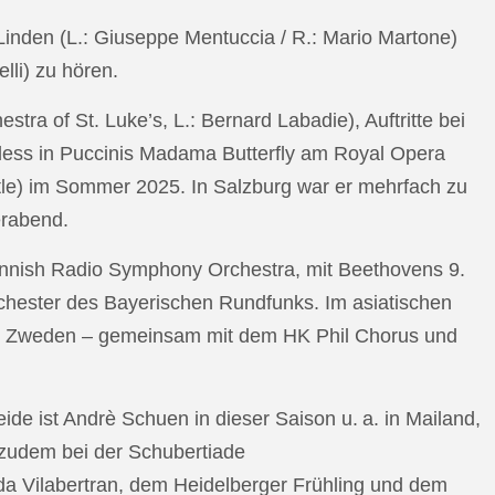
n Linden (L.: Giuseppe Mentuccia / R.: Mario Martone)
lli) zu hören.
a of St. Luke’s, L.: Bernard Labadie), Auftritte bei
pless in Puccinis Madama Butterfly am Royal Opera
ttle) im Sommer 2025. In Salzburg war er mehrfach zu
erabend.
nnish Radio Symphony Orchestra, mit Beethovens 9.
hester des Bayerischen Rundfunks. Im asiatischen
an Zweden – gemeinsam mit dem HK Phil Chorus und
e ist Andrè Schuen in dieser Saison u. a. in Mailand,
t zudem bei der Schubertiade
da Vilabertran, dem Heidelberger Frühling und dem