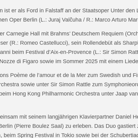
in ist er als Ford in Falstaff an der Staatsoper Unter de
n Oper Berlin (L.: Juraj Valčuha / R.: Marco Arturo Mare
r Carnegie Hall mit Brahms’ Deutschem Requiem (Orchestr
er (R.: Romeo Castellucci), sein Rollendebüt als Shar
anni beim Festival d’Aix-en-Provence (L.: Sir Simon Ra
on Nozze di Figaro sowie im Sommer 2025 mit einem Lied
ons Poème de l’amour et de la Mer zum Swedish und Fi
chestra sowie unter Sir Simon Rattle zum Symphonieorc
 beim Hong Kong Philharmonic Orchestra unter Jaap v
nsam mit seinem langjährigen Klavierpartner Daniel Heid
 Berlin (Pierre Boulez Saal) zu erleben. Das Duo gastier
eim Spring Festival in Tokio sowie bei der Schubertia