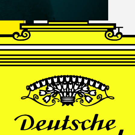
FRANZ
SCHUBERT
Schwanengesang
Andrè Schuen, Baritone
Daniel Heide, Piano