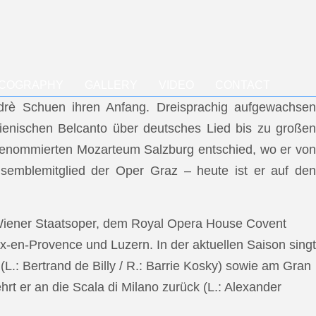
SCOGRAPHY
GALLERY
VIDEO
CONTACT
ndrè Schuen ihren Anfang. Dreisprachig aufgewachsen
talienischen Belcanto über deutsches Lied bis zu großen
m renommierten Mozarteum Salzburg entschied, wo er von
semblemitglied der Oper Graz – heute ist er auf den
 Wiener Staatsoper, dem Royal Opera House Covent
x-en-Provence und Luzern. In der aktuellen Saison singt
L.: Bertrand de Billy / R.: Barrie Kosky) sowie am Gran
rt er an die Scala di Milano zurück (L.: Alexander