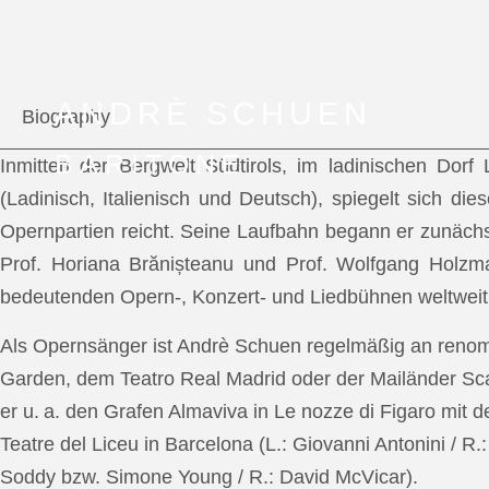
ANDRÈ SCHUEN
Biography
BARITONE
Inmitten der Bergwelt Südtirols, im ladinischen Dor
(Ladinisch, Italienisch und Deutsch), spiegelt sich di
Opernpartien reicht. Seine Laufbahn begann er zunächs
Prof. Horiana Brănișteanu und Prof. Wolfgang Holzm
bedeutenden Opern-, Konzert- und Liedbühnen weltweit
Als Opernsänger ist Andrè Schuen regelmäßig an reno
Garden, dem Teatro Real Madrid oder der Mailänder Scal
er u. a. den Grafen Almaviva in Le nozze di Figaro mit 
Teatre del Liceu in Barcelona (L.: Giovanni Antonini / R
Soddy bzw. Simone Young / R.: David McVicar).