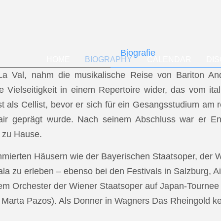
Biografie
HOME
BIOGRAPHY
CALENDAR
DI
f La Val, nahm die musikalische Reise von Bariton A
ese Vielseitigkeit in einem Repertoire wider, das vom i
t als Cellist, bevor er sich für ein Gesangsstudium a
air geprägt wurde. Nach seinem Abschluss war er En
 zu Hause.
mmierten Häusern wie der Bayerischen Staatsoper, der
a zu erleben – ebenso bei den Festivals in Salzburg, Ai
dem Orchester der Wiener Staatsoper auf Japan-Tournee (
.: Marta Pazos). Als Donner in Wagners Das Rheingold keh