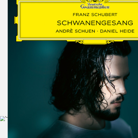
SCHUMAN
WOLF
MARTIN
SCHUMANN,
LIEDERKREIS
OP. 24
SECHS
MONOLOGE
AUS
JEDERMANN
GESÄNGE