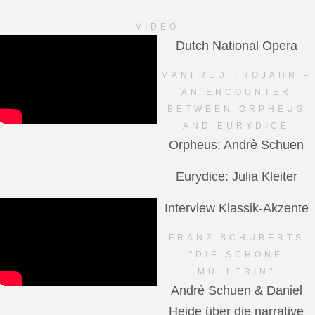
VIDEO
Dutch National Opera
MANFRED TROJAHN –
AN ENCOUNTER
BETWEEN ORPHEUS
AND EURYDICE
Orpheus: Andrè Schuen
Eurydice: Julia Kleiter
Interview Klassik-Akzente
FRANZ SCHUBERTS
"DIE SCHÖNE
MÜLLERIN"
Andrè Schuen & Daniel
Heide über die narrative