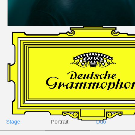
DES
HARFNERS
Andrè Schuen,
Baritone
Daniel Heide,
Piano
GALLERY
Stage
Portrait
Duo