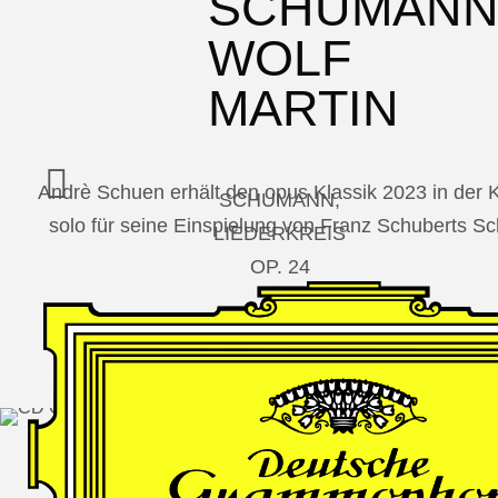
SCHUMAN
WOLF
MARTIN
Andrè Schuen erhält den opus Klassik 2023 in der
SCHUMANN,
solo für seine Einspielung von Franz Schuberts 
LIEDERKREIS
OP. 24
SECHS
MONOLOGE
AUS
JEDERMANN
GESÄNGE