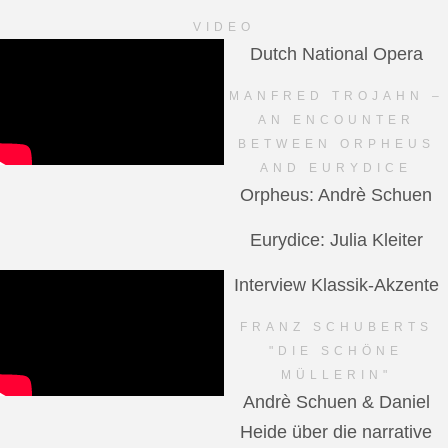
VIDEO
Dutch National Opera
MANFRED TROJAHN –
AN ENCOUNTER
BETWEEN ORPHEUS
AND EURYDICE
Orpheus: Andrè Schuen
Eurydice: Julia Kleiter
Interview Klassik-Akzente
FRANZ SCHUBERTS
"DIE SCHÖNE
MÜLLERIN"
Andrè Schuen & Daniel
Heide über die narrative