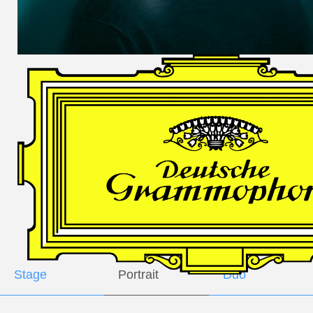
DES
HARFNERS
Andrè Schuen,
Baritone
Daniel Heide,
Piano
GALLERY
Stage
Portrait
Duo