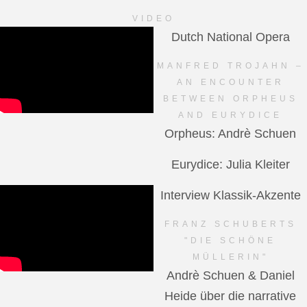
VIDEO
Dutch National Opera
MANFRED TROJAHN –
AN ENCOUNTER
BETWEEN ORPHEUS
AND EURYDICE
Orpheus: Andrè Schuen
Eurydice: Julia Kleiter
Interview Klassik-Akzente
FRANZ SCHUBERTS
"DIE SCHÖNE
MÜLLERIN"
Andrè Schuen & Daniel
Heide über die narrative