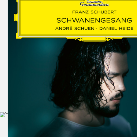
SCHUMAN
WOLF
MARTIN
SCHUMANN,
LIEDERKREIS
OP. 24
SECHS
MONOLOGE
AUS
JEDERMANN
GESÄNGE