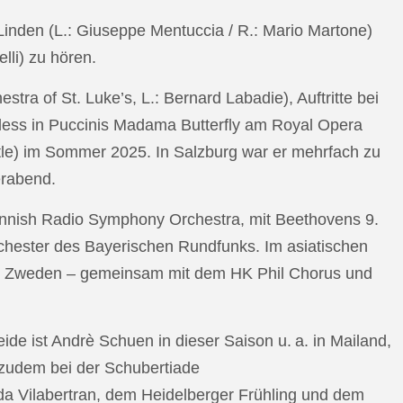
n Linden (L.: Giuseppe Mentuccia / R.: Mario Martone)
lli) zu hören.
a of St. Luke’s, L.: Bernard Labadie), Auftritte bei
pless in Puccinis Madama Butterfly am Royal Opera
ttle) im Sommer 2025. In Salzburg war er mehrfach zu
erabend.
nnish Radio Symphony Orchestra, mit Beethovens 9.
hester des Bayerischen Rundfunks. Im asiatischen
an Zweden – gemeinsam mit dem HK Phil Chorus und
e ist Andrè Schuen in dieser Saison u. a. in Mailand,
t zudem bei der Schubertiade
da Vilabertran, dem Heidelberger Frühling und dem