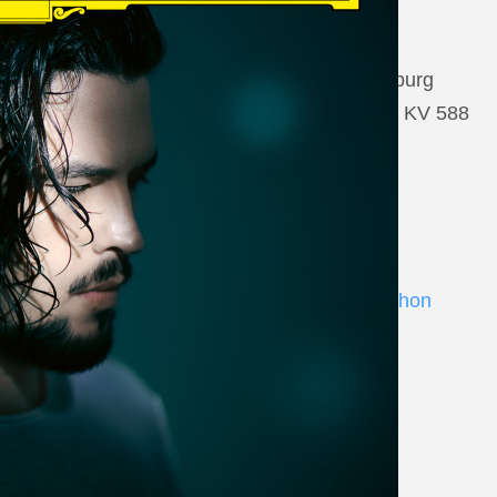
22 August 2026
Salzburg, Großes Festspielhaus Salzburg
Wolfgang Amadeus Mozart: Così fan tutte KV 588
www.salzburgfestival.at
Andrè Schuen at Deutsche Grammophon