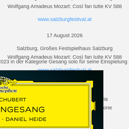
Wolfgang Amadeus Mozart: Così fan tutte KV 588
www.salzburgfestival.at
17 August 2026
Salzburg, Großes Festspielhaus Salzburg
Wolfgang Amadeus Mozart: Così fan tutte KV 588
2023 in der Kategorie Gesang solo für seine Einspielu
www.salzburgfestival.at
20 August 2026
Vilabertran, Canònica de Santa Maria
Johannes Brahms: Die schöne Magelone
www.schubertiada.cat