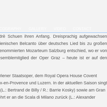
SCOGRAPHY
GALLERY
VIDEO
CONTACT
ndrè Schuen ihren Anfang. Dreisprachig aufgewachsen
talienischen Belcanto über deutsches Lied bis zu großen
m renommierten Mozarteum Salzburg entschied, wo er von
semblemitglied der Oper Graz – heute ist er auf den
 Wiener Staatsoper, dem Royal Opera House Covent
x-en-Provence und Luzern. In der aktuellen Saison singt
L.: Bertrand de Billy / R.: Barrie Kosky) sowie am Gran
rt er an die Scala di Milano zurück (L.: Alexander