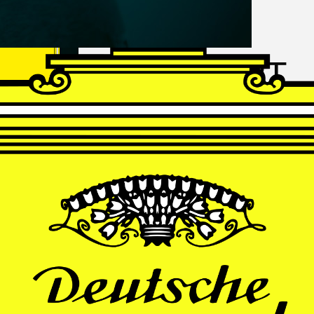
FRANZ
SCHUBERT
Schwanengesang
Andrè Schuen, Baritone
Daniel Heide, Piano