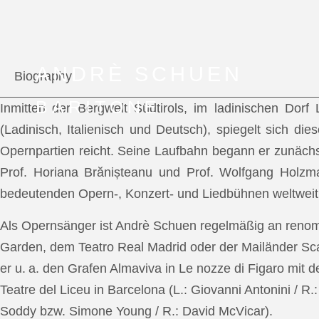
ANDRÈ SCHUEN
Biography
BARITONE
Inmitten der Bergwelt Südtirols, im ladinischen Dor
(Ladinisch, Italienisch und Deutsch), spiegelt sich di
Opernpartien reicht. Seine Laufbahn begann er zunächs
Prof. Horiana Brănișteanu und Prof. Wolfgang Holzm
bedeutenden Opern-, Konzert- und Liedbühnen weltweit
Als Opernsänger ist Andrè Schuen regelmäßig an reno
Garden, dem Teatro Real Madrid oder der Mailänder Scal
er u. a. den Grafen Almaviva in Le nozze di Figaro mit 
Teatre del Liceu in Barcelona (L.: Giovanni Antonini / R
Soddy bzw. Simone Young / R.: David McVicar).