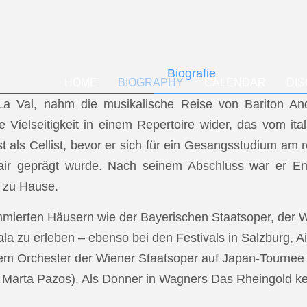
Biografie
HOME
BIOGRAPHY
CALENDAR
DI
f La Val, nahm die musikalische Reise von Bariton A
ese Vielseitigkeit in einem Repertoire wider, das vom i
t als Cellist, bevor er sich für ein Gesangsstudium a
air geprägt wurde. Nach seinem Abschluss war er En
 zu Hause.
mmierten Häusern wie der Bayerischen Staatsoper, der
a zu erleben – ebenso bei den Festivals in Salzburg, Ai
dem Orchester der Wiener Staatsoper auf Japan-Tournee (
.: Marta Pazos). Als Donner in Wagners Das Rheingold keh