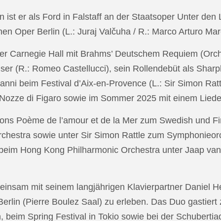
in ist er als Ford in Falstaff an der Staatsoper Unter de
n Oper Berlin (L.: Juraj Valčuha / R.: Marco Arturo Mare
r Carnegie Hall mit Brahms’ Deutschem Requiem (Orchestr
er (R.: Romeo Castellucci), sein Rollendebüt als Shar
anni beim Festival d’Aix-en-Provence (L.: Sir Simon Ra
on Nozze di Figaro sowie im Sommer 2025 mit einem Lied
ons Poème de l’amour et de la Mer zum Swedish und Fi
chestra sowie unter Sir Simon Rattle zum Symphonieorc
 beim Hong Kong Philharmonic Orchestra unter Jaap v
nsam mit seinem langjährigen Klavierpartner Daniel Heid
 Berlin (Pierre Boulez Saal) zu erleben. Das Duo gastier
eim Spring Festival in Tokio sowie bei der Schubertia