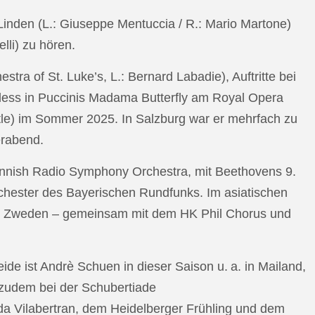
n Linden (L.: Giuseppe Mentuccia / R.: Mario Martone)
lli) zu hören.
a of St. Luke’s, L.: Bernard Labadie), Auftritte bei
pless in Puccinis Madama Butterfly am Royal Opera
ttle) im Sommer 2025. In Salzburg war er mehrfach zu
erabend.
nnish Radio Symphony Orchestra, mit Beethovens 9.
hester des Bayerischen Rundfunks. Im asiatischen
an Zweden – gemeinsam mit dem HK Phil Chorus und
e ist Andrè Schuen in dieser Saison u. a. in Mailand,
t zudem bei der Schubertiade
da Vilabertran, dem Heidelberger Frühling und dem