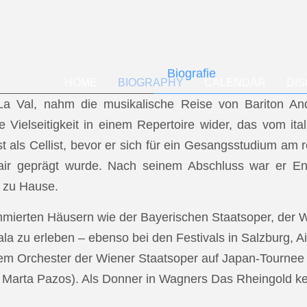
Biografie
HOME
BIOGRAPHY
CALENDAR
DI
f La Val, nahm die musikalische Reise von Bariton A
ese Vielseitigkeit in einem Repertoire wider, das vom i
t als Cellist, bevor er sich für ein Gesangsstudium a
air geprägt wurde. Nach seinem Abschluss war er En
 zu Hause.
mmierten Häusern wie der Bayerischen Staatsoper, der
a zu erleben – ebenso bei den Festivals in Salzburg, Ai
dem Orchester der Wiener Staatsoper auf Japan-Tournee (
.: Marta Pazos). Als Donner in Wagners Das Rheingold keh