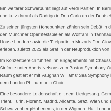
Ein weiterer Schwerpunkt liegt auf Verdi-Partien: In Berl
und kurz darauf als Rodrigo in Don Carlo an der Deutsche
Zu seinen jüngsten Höhepunkten zählen sein Debüt in de
den Münchner Opernfestspielen als Wolfram in Tannhäus
House London sowie die Titelpartie in Mozarts Don Giov
erleben, zuletzt 2023 als Graf in der Neuproduktion v
Im Konzertbereich führten ihn Engagements mit Chauss
Sinfonie unter Andris Nelsons zum Boston Symphony Or
Raum gastiert er mit Vaughan Williams’ Sea Symphony
dem London Philharmonic Choir.
Eine besondere Leidenschaft gilt dem Liedgesang. Gemei
Trient, Turin, Florenz, Madrid, Alicante, Graz, Wien und
Schwarzenberg/Hohenems, in der Wigmore Hall London, b