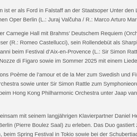
in ist er als Ford in Falstaff an der Staatsoper Unter de
n Oper Berlin (L.: Juraj Valčuha / R.: Marco Arturo Mare
r Carnegie Hall mit Brahms’ Deutschem Requiem (Orchestr
er (R.: Romeo Castellucci), sein Rollendebüt als Shar
anni beim Festival d’Aix-en-Provence (L.: Sir Simon Ra
on Nozze di Figaro sowie im Sommer 2025 mit einem Lied
ons Poème de l’amour et de la Mer zum Swedish und Fi
chestra sowie unter Sir Simon Rattle zum Symphonieorc
 beim Hong Kong Philharmonic Orchestra unter Jaap v
nsam mit seinem langjährigen Klavierpartner Daniel Heid
 Berlin (Pierre Boulez Saal) zu erleben. Das Duo gastier
eim Spring Festival in Tokio sowie bei der Schubertia