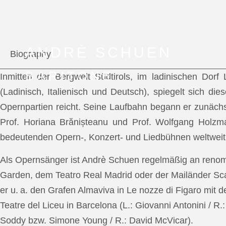
ANDRÈ SCHUEN
Biography
BARITONE
Inmitten der Bergwelt Südtirols, im ladinischen Dor
(Ladinisch, Italienisch und Deutsch), spiegelt sich di
Opernpartien reicht. Seine Laufbahn begann er zunächs
Prof. Horiana Brănișteanu und Prof. Wolfgang Holzm
bedeutenden Opern-, Konzert- und Liedbühnen weltweit
Als Opernsänger ist Andrè Schuen regelmäßig an reno
Garden, dem Teatro Real Madrid oder der Mailänder Scal
er u. a. den Grafen Almaviva in Le nozze di Figaro mit 
Teatre del Liceu in Barcelona (L.: Giovanni Antonini / R
Soddy bzw. Simone Young / R.: David McVicar).