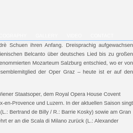
SCOGRAPHY
GALLERY
VIDEO
CONTACT
ndrè Schuen ihren Anfang. Dreisprachig aufgewachsen
talienischen Belcanto über deutsches Lied bis zu großen
m renommierten Mozarteum Salzburg entschied, wo er von
semblemitglied der Oper Graz – heute ist er auf den
 Wiener Staatsoper, dem Royal Opera House Covent
x-en-Provence und Luzern. In der aktuellen Saison singt
L.: Bertrand de Billy / R.: Barrie Kosky) sowie am Gran
rt er an die Scala di Milano zurück (L.: Alexander