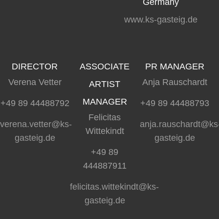
Germany
www.ks-gasteig.de
DIRECTOR
ASSOCIATE
PR MANAGER
Verena Vetter
Anja Rauschardt
ARTIST
MANAGER
+49 89 44488792
+49 89 44488793
Felicitas
verena.vetter@ks-
anja.rauschardt@ks
Wittekindt
gasteig.de
gasteig.de
+49 89
444887911
felicitas.wittekindt@ks-
gasteig.de