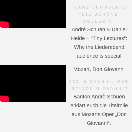
FRANZ SCHUBERTS
"DIE SCHÖNE
MÜLLERIN"
Andrè Schuen & Daniel
Heide – “Tiny Lectures”:
Why the Liederabend
audience is special
Mozart, Don Giovanni
DON GIOVANNI: WER
IST DON GIOVANNI?
Bariton Andrè Schuen
erklärt euch die Titelrolle
aus Mozarts Oper „Don
Giovanni“.