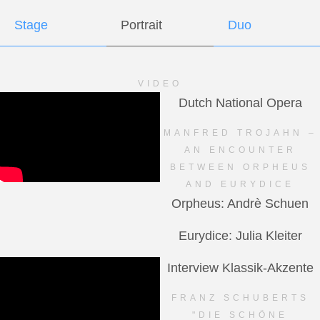
Stage
Portrait
Duo
VIDEO
Dutch National Opera
MANFRED TROJAHN –
AN ENCOUNTER
BETWEEN ORPHEUS
AND EURYDICE
Orpheus: Andrè Schuen
Eurydice: Julia Kleiter
Interview Klassik-Akzente
FRANZ SCHUBERTS
"DIE SCHÖNE