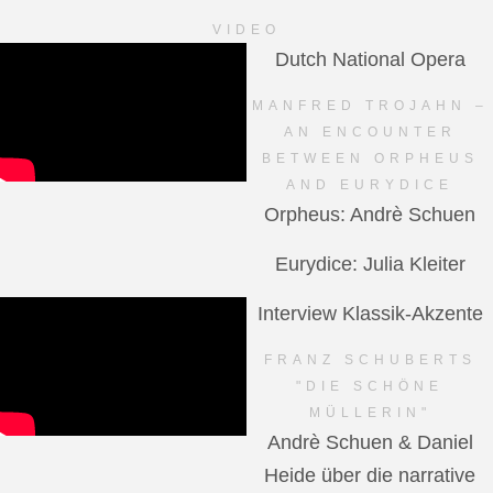
VIDEO
Dutch National Opera
MANFRED TROJAHN –
AN ENCOUNTER
BETWEEN ORPHEUS
AND EURYDICE
Orpheus: Andrè Schuen
Eurydice: Julia Kleiter
Interview Klassik-Akzente
FRANZ SCHUBERTS
"DIE SCHÖNE
MÜLLERIN"
Andrè Schuen & Daniel
Heide über die narrative