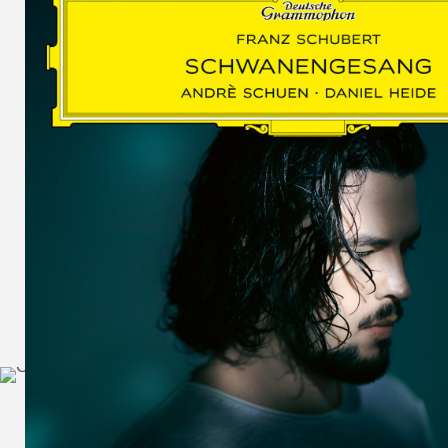
SCHUMAN
WOLF
MARTIN
SCHUMANN,
LIEDERKREIS
OP. 24
SECHS
MONOLOGE
AUS
JEDERMANN
GESÄNGE