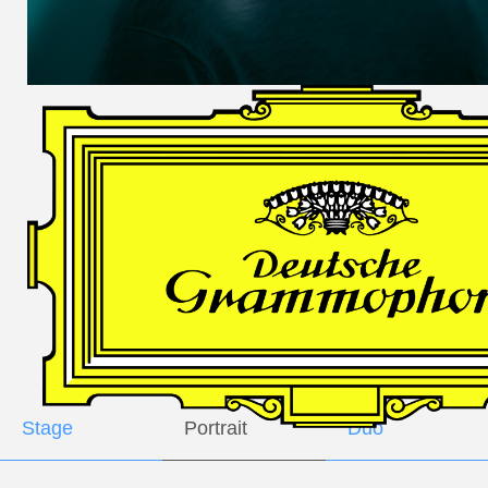
DES
HARFNERS
Andrè Schuen,
Baritone
Daniel Heide,
Piano
GALLERY
Stage
Portrait
Duo