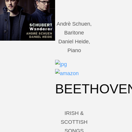
Andrè Schuen,
Baritone
Daniel Heide,
Piano
BEETHOVE
IRISH &
SCOTTISH
SONGS