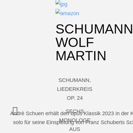
SCHUMAN
WOLF
MARTIN
SCHUMANN,
LIEDERKREIS
OP. 24
SECHS
Andrè Schuen erhält den opus Klassik 2023 in der
MONOLOGE
solo für seine Einspielung von Franz Schuberts 
AUS