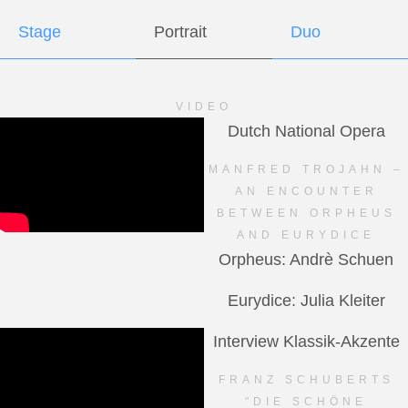
Stage
Portrait
Duo
VIDEO
Dutch National Opera
MANFRED TROJAHN –
AN ENCOUNTER
BETWEEN ORPHEUS
AND EURYDICE
Orpheus: Andrè Schuen
Eurydice: Julia Kleiter
Interview Klassik-Akzente
FRANZ SCHUBERTS
"DIE SCHÖNE