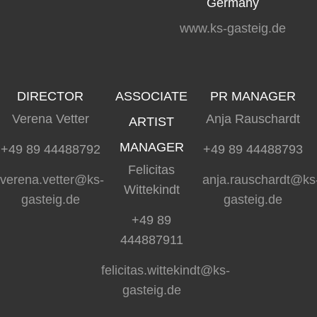
Germany
www.ks-gasteig.de
DIRECTOR
ASSOCIATE
PR MANAGER
Verena Vetter
Anja Rauschardt
ARTIST
MANAGER
+49 89 44488792
+49 89 44488793
Felicitas
verena.vetter@ks-
anja.rauschardt@ks
Wittekindt
gasteig.de
gasteig.de
+49 89
444887911
felicitas.wittekindt@ks-
gasteig.de