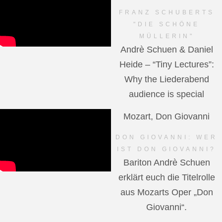
FRANZ SCHUBERTS
"DIE SCHÖNE
MÜLLERIN"
Andrè Schuen & Daniel
Heide – “Tiny Lectures”:
Why the Liederabend
audience is special
Mozart, Don Giovanni
DON GIOVANNI: WER
IST DON GIOVANNI?
Bariton Andrè Schuen
erklärt euch die Titelrolle
aus Mozarts Oper „Don
Giovanni“.