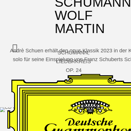
SCHUMAN
WOLF
MARTIN
Andrè Schuen erhält den opus Klassik 2023 in der
SCHUMANN,
solo für seine Einspielung von Franz Schuberts 
LIEDERKREIS
OP. 24
SECHS
MONOLOGE
AUS
JEDERMANN
GESÄNGE