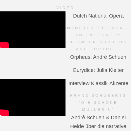
VIDEO
Dutch National Opera
MANFRED TROJAHN –
AN ENCOUNTER
BETWEEN ORPHEUS
AND EURYDICE
Orpheus: Andrè Schuen
Eurydice: Julia Kleiter
Interview Klassik-Akzente
FRANZ SCHUBERTS
"DIE SCHÖNE
MÜLLERIN"
Andrè Schuen & Daniel
Heide über die narrative