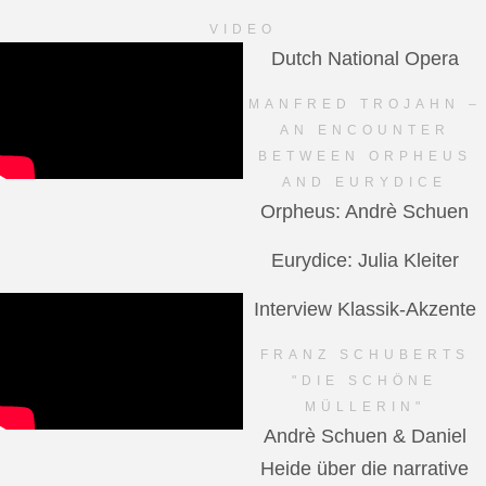
VIDEO
Dutch National Opera
MANFRED TROJAHN –
AN ENCOUNTER
BETWEEN ORPHEUS
AND EURYDICE
Orpheus: Andrè Schuen
Eurydice: Julia Kleiter
Interview Klassik-Akzente
FRANZ SCHUBERTS
"DIE SCHÖNE
MÜLLERIN"
Andrè Schuen & Daniel
Heide über die narrative