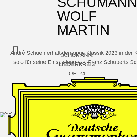
SCHUMAN
WOLF
MARTIN
Andrè Schuen erhält den opus Klassik 2023 in der
SCHUMANN,
solo für seine Einspielung von Franz Schuberts 
LIEDERKREIS
OP. 24
SECHS
MONOLOGE
AUS
JEDERMANN
GESÄNGE