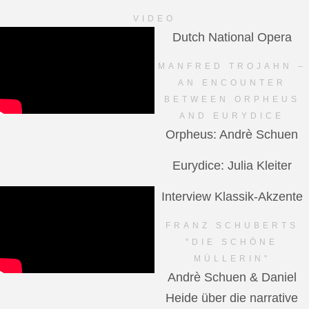
VIDEO
Dutch National Opera
MANFRED TROJAHN –
AN ENCOUNTER
BETWEEN ORPHEUS
AND EURYDICE
Orpheus: Andrè Schuen
Eurydice: Julia Kleiter
Interview Klassik-Akzente
FRANZ SCHUBERTS
"DIE SCHÖNE
MÜLLERIN"
Andrè Schuen & Daniel
Heide über die narrative