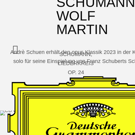
SCHUMAN
WOLF
MARTIN
Andrè Schuen erhält den opus Klassik 2023 in der
SCHUMANN,
solo für seine Einspielung von Franz Schuberts 
LIEDERKREIS
OP. 24
SECHS
MONOLOGE
AUS
JEDERMANN
GESÄNGE