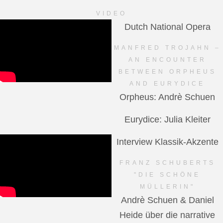
VIDEO
Dutch National Opera
MANFRED TROJAHN –
AN ENCOUNTER
BETWEEN ORPHEUS
AND EURYDICE
Orpheus: Andrè Schuen
Eurydice: Julia Kleiter
Interview Klassik-Akzente
FRANZ SCHUBERTS
"DIE SCHÖNE
MÜLLERIN"
Andrè Schuen & Daniel
Heide über die narrative