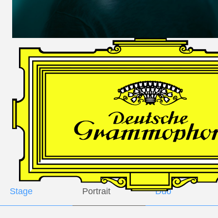
DES
HARFNERS
Andrè Schuen,
Baritone
Daniel Heide,
Piano
GALLERY
Stage
Portrait
Duo