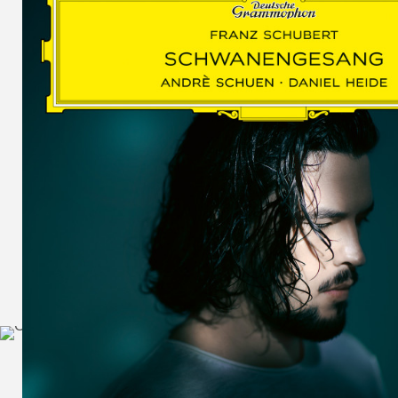
SCHUMAN
WOLF
MARTIN
SCHUMANN,
LIEDERKREIS
OP. 24
SECHS
MONOLOGE
AUS
JEDERMANN
GESÄNGE