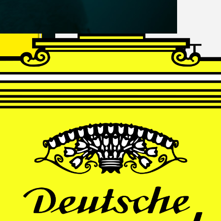
FRANZ
SCHUBERT
Schwanengesang
Andrè Schuen, Baritone
Daniel Heide, Piano