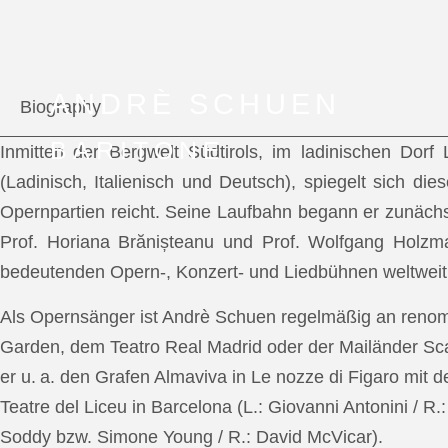
ANDRÈ SCHUEN
Biography
BARITONE
Inmitten der Bergwelt Südtirols, im ladinischen Dor
(Ladinisch, Italienisch und Deutsch), spiegelt sich di
Opernpartien reicht. Seine Laufbahn begann er zunächs
Prof. Horiana Brănișteanu und Prof. Wolfgang Holzm
bedeutenden Opern-, Konzert- und Liedbühnen weltweit
Als Opernsänger ist Andrè Schuen regelmäßig an reno
Garden, dem Teatro Real Madrid oder der Mailänder Scal
er u. a. den Grafen Almaviva in Le nozze di Figaro mit 
Teatre del Liceu in Barcelona (L.: Giovanni Antonini / R
Soddy bzw. Simone Young / R.: David McVicar).