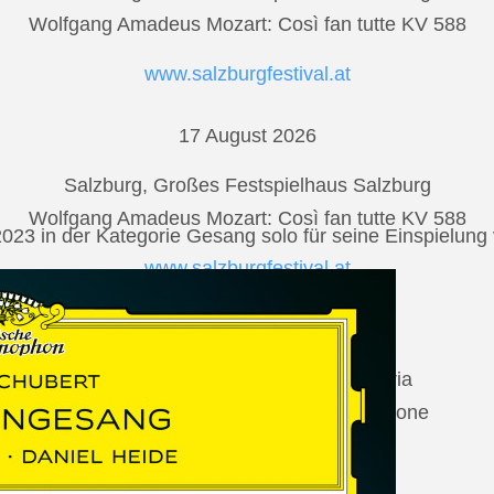
Wolfgang Amadeus Mozart: Così fan tutte KV 588
www.salzburgfestival.at
17 August 2026
Salzburg, Großes Festspielhaus Salzburg
Wolfgang Amadeus Mozart: Così fan tutte KV 588
2023 in der Kategorie Gesang solo für seine Einspielu
www.salzburgfestival.at
20 August 2026
Vilabertran, Canònica de Santa Maria
Johannes Brahms: Die schöne Magelone
www.schubertiada.cat