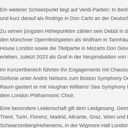
Ein weiterer Schwerpunkt liegt auf Verdi-Partien: In Berl
und kurz darauf als Rodrigo in Don Carlo an der Deutsche
Zu seinen jüngsten Höhepunkten zählen sein Debüt in de
den Münchner Opernfestspielen als Wolfram in Tannhäus
House London sowie die Titelpartie in Mozarts Don Giov
erleben, zuletzt 2023 als Graf in der Neuproduktion v
Im Konzertbereich führten ihn Engagements mit Chauss
Sinfonie unter Andris Nelsons zum Boston Symphony Or
Raum gastiert er mit Vaughan Williams’ Sea Symphony
dem London Philharmonic Choir.
Eine besondere Leidenschaft gilt dem Liedgesang. Gemei
Trient, Turin, Florenz, Madrid, Alicante, Graz, Wien und
Schwarzenberg/Hohenems, in der Wigmore Hall London, b