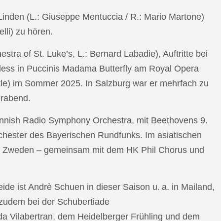
n Linden (L.: Giuseppe Mentuccia / R.: Mario Martone)
lli) zu hören.
a of St. Luke’s, L.: Bernard Labadie), Auftritte bei
pless in Puccinis Madama Butterfly am Royal Opera
ttle) im Sommer 2025. In Salzburg war er mehrfach zu
erabend.
nnish Radio Symphony Orchestra, mit Beethovens 9.
hester des Bayerischen Rundfunks. Im asiatischen
an Zweden – gemeinsam mit dem HK Phil Chorus und
e ist Andrè Schuen in dieser Saison u. a. in Mailand,
t zudem bei der Schubertiade
da Vilabertran, dem Heidelberger Frühling und dem