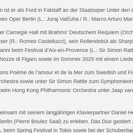
in ist er als Ford in Falstaff an der Staatsoper Unter de
n Oper Berlin (L.: Juraj Valčuha / R.: Marco Arturo Mare
r Carnegie Hall mit Brahms’ Deutschem Requiem (Orchestr
er (R.: Romeo Castellucci), sein Rollendebüt als Shar
anni beim Festival d’Aix-en-Provence (L.: Sir Simon Ra
on Nozze di Figaro sowie im Sommer 2025 mit einem Lied
ons Poème de l’amour et de la Mer zum Swedish und Fi
chestra sowie unter Sir Simon Rattle zum Symphonieorc
 beim Hong Kong Philharmonic Orchestra unter Jaap v
nsam mit seinem langjährigen Klavierpartner Daniel Heid
 Berlin (Pierre Boulez Saal) zu erleben. Das Duo gastier
eim Spring Festival in Tokio sowie bei der Schubertia