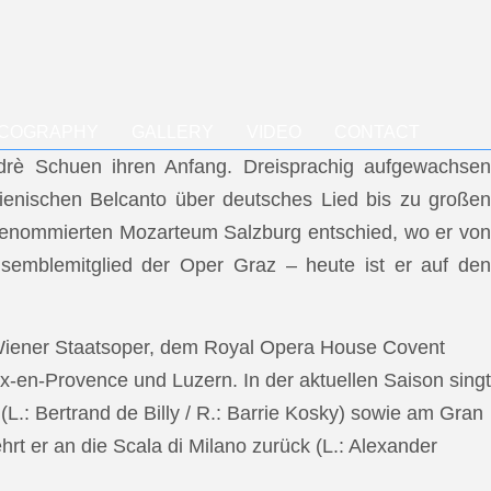
SCOGRAPHY
GALLERY
VIDEO
CONTACT
ndrè Schuen ihren Anfang. Dreisprachig aufgewachsen
talienischen Belcanto über deutsches Lied bis zu großen
m renommierten Mozarteum Salzburg entschied, wo er von
semblemitglied der Oper Graz – heute ist er auf den
 Wiener Staatsoper, dem Royal Opera House Covent
x-en-Provence und Luzern. In der aktuellen Saison singt
L.: Bertrand de Billy / R.: Barrie Kosky) sowie am Gran
rt er an die Scala di Milano zurück (L.: Alexander