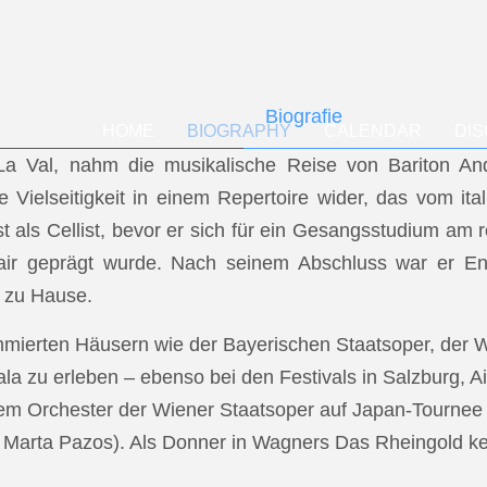
Biografie
HOME
BIOGRAPHY
CALENDAR
DI
f La Val, nahm die musikalische Reise von Bariton A
ese Vielseitigkeit in einem Repertoire wider, das vom i
t als Cellist, bevor er sich für ein Gesangsstudium a
air geprägt wurde. Nach seinem Abschluss war er En
 zu Hause.
mmierten Häusern wie der Bayerischen Staatsoper, der
a zu erleben – ebenso bei den Festivals in Salzburg, Ai
dem Orchester der Wiener Staatsoper auf Japan-Tournee (
.: Marta Pazos). Als Donner in Wagners Das Rheingold keh