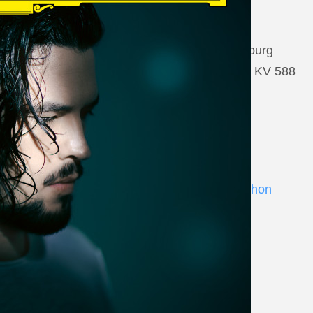
22 August 2026
Salzburg, Großes Festspielhaus Salzburg
Wolfgang Amadeus Mozart: Così fan tutte KV 588
www.salzburgfestival.at
Andrè Schuen at Deutsche Grammophon