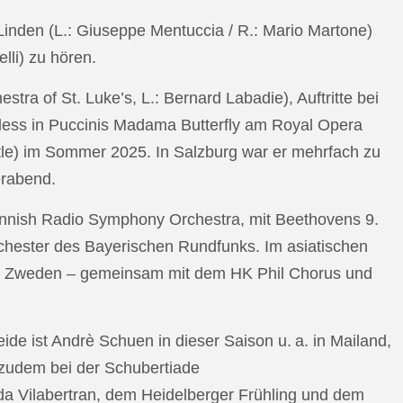
n Linden (L.: Giuseppe Mentuccia / R.: Mario Martone)
lli) zu hören.
a of St. Luke’s, L.: Bernard Labadie), Auftritte bei
pless in Puccinis Madama Butterfly am Royal Opera
ttle) im Sommer 2025. In Salzburg war er mehrfach zu
erabend.
nnish Radio Symphony Orchestra, mit Beethovens 9.
hester des Bayerischen Rundfunks. Im asiatischen
an Zweden – gemeinsam mit dem HK Phil Chorus und
e ist Andrè Schuen in dieser Saison u. a. in Mailand,
t zudem bei der Schubertiade
da Vilabertran, dem Heidelberger Frühling und dem