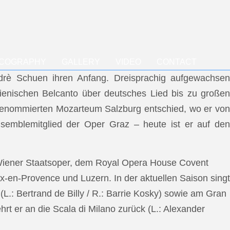
SCOGRAPHY
GALLERY
VIDEO
CONTACT
ndrè Schuen ihren Anfang. Dreisprachig aufgewachsen
talienischen Belcanto über deutsches Lied bis zu großen
m renommierten Mozarteum Salzburg entschied, wo er von
semblemitglied der Oper Graz – heute ist er auf den
 Wiener Staatsoper, dem Royal Opera House Covent
x-en-Provence und Luzern. In der aktuellen Saison singt
L.: Bertrand de Billy / R.: Barrie Kosky) sowie am Gran
rt er an die Scala di Milano zurück (L.: Alexander