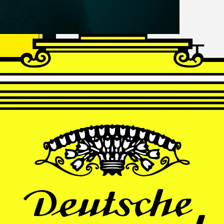
FRANZ
SCHUBERT
Schwanengesang
Andrè Schuen, Baritone
Daniel Heide, Piano