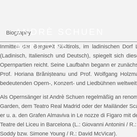
ANDRÈ SCHUEN
Biography
BARITONE
Inmitten der Bergwelt Südtirols, im ladinischen Dor
(Ladinisch, Italienisch und Deutsch), spiegelt sich di
Opernpartien reicht. Seine Laufbahn begann er zunächs
Prof. Horiana Brănișteanu und Prof. Wolfgang Holzm
bedeutenden Opern-, Konzert- und Liedbühnen weltweit
Als Opernsänger ist Andrè Schuen regelmäßig an reno
Garden, dem Teatro Real Madrid oder der Mailänder Scal
er u. a. den Grafen Almaviva in Le nozze di Figaro mit 
Teatre del Liceu in Barcelona (L.: Giovanni Antonini / R
Soddy bzw. Simone Young / R.: David McVicar).