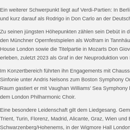
Ein weiterer Schwerpunkt liegt auf Verdi-Partien: In Berl
und kurz darauf als Rodrigo in Don Carlo an der Deutsche
Zu seinen jüngsten Höhepunkten zählen sein Debüt in de
den Münchner Opernfestspielen als Wolfram in Tannhäus
House London sowie die Titelpartie in Mozarts Don Giov
erleben, zuletzt 2023 als Graf in der Neuproduktion v
Im Konzertbereich führten ihn Engagements mit Chauss
Sinfonie unter Andris Nelsons zum Boston Symphony Or
Raum gastiert er mit Vaughan Williams’ Sea Symphony
dem London Philharmonic Choir.
Eine besondere Leidenschaft gilt dem Liedgesang. Gemei
Trient, Turin, Florenz, Madrid, Alicante, Graz, Wien und
Schwarzenberg/Hohenems, in der Wigmore Hall London, b