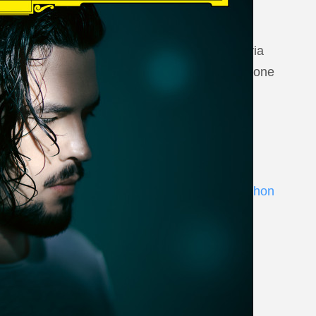
20 August 2026
Vilabertran, Canònica de Santa Maria
Johannes Brahms: Die schöne Magelone
www.schubertiada.cat
Andrè Schuen at Deutsche Grammophon