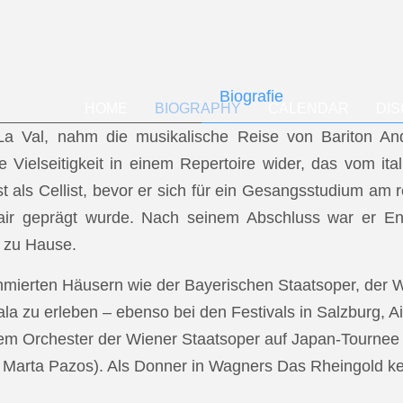
Biografie
HOME
BIOGRAPHY
CALENDAR
DI
f La Val, nahm die musikalische Reise von Bariton A
ese Vielseitigkeit in einem Repertoire wider, das vom i
t als Cellist, bevor er sich für ein Gesangsstudium a
air geprägt wurde. Nach seinem Abschluss war er En
 zu Hause.
mmierten Häusern wie der Bayerischen Staatsoper, der
a zu erleben – ebenso bei den Festivals in Salzburg, Ai
dem Orchester der Wiener Staatsoper auf Japan-Tournee (
.: Marta Pazos). Als Donner in Wagners Das Rheingold keh