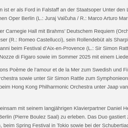
in ist er als Ford in Falstaff an der Staatsoper Unter de
n Oper Berlin (L.: Juraj Valčuha / R.: Marco Arturo Mare
r Carnegie Hall mit Brahms’ Deutschem Requiem (Orchestr
er (R.: Romeo Castellucci), sein Rollendebüt als Shar
anni beim Festival d’Aix-en-Provence (L.: Sir Simon Ra
on Nozze di Figaro sowie im Sommer 2025 mit einem Lied
ons Poème de l’amour et de la Mer zum Swedish und Fi
chestra sowie unter Sir Simon Rattle zum Symphonieorc
 beim Hong Kong Philharmonic Orchestra unter Jaap v
nsam mit seinem langjährigen Klavierpartner Daniel Heid
 Berlin (Pierre Boulez Saal) zu erleben. Das Duo gastier
eim Spring Festival in Tokio sowie bei der Schubertia