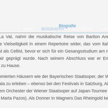
Biografie
HOME
BIOGRAPHY
CALENDAR
DI
f La Val, nahm die musikalische Reise von Bariton A
ese Vielseitigkeit in einem Repertoire wider, das vom i
t als Cellist, bevor er sich für ein Gesangsstudium a
air geprägt wurde. Nach seinem Abschluss war er En
 zu Hause.
mmierten Häusern wie der Bayerischen Staatsoper, der
a zu erleben – ebenso bei den Festivals in Salzburg, Ai
dem Orchester der Wiener Staatsoper auf Japan-Tournee (
.: Marta Pazos). Als Donner in Wagners Das Rheingold keh