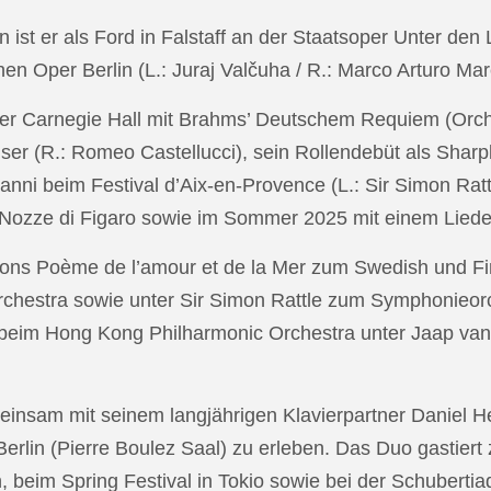
in ist er als Ford in Falstaff an der Staatsoper Unter de
n Oper Berlin (L.: Juraj Valčuha / R.: Marco Arturo Mare
r Carnegie Hall mit Brahms’ Deutschem Requiem (Orchestr
er (R.: Romeo Castellucci), sein Rollendebüt als Shar
anni beim Festival d’Aix-en-Provence (L.: Sir Simon Ra
on Nozze di Figaro sowie im Sommer 2025 mit einem Lied
ons Poème de l’amour et de la Mer zum Swedish und Fi
chestra sowie unter Sir Simon Rattle zum Symphonieorc
 beim Hong Kong Philharmonic Orchestra unter Jaap v
nsam mit seinem langjährigen Klavierpartner Daniel Heid
 Berlin (Pierre Boulez Saal) zu erleben. Das Duo gastier
eim Spring Festival in Tokio sowie bei der Schubertia