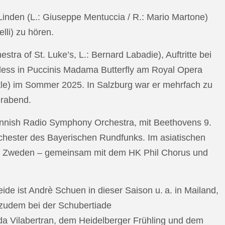
n Linden (L.: Giuseppe Mentuccia / R.: Mario Martone)
lli) zu hören.
a of St. Luke’s, L.: Bernard Labadie), Auftritte bei
pless in Puccinis Madama Butterfly am Royal Opera
ttle) im Sommer 2025. In Salzburg war er mehrfach zu
erabend.
nnish Radio Symphony Orchestra, mit Beethovens 9.
hester des Bayerischen Rundfunks. Im asiatischen
an Zweden – gemeinsam mit dem HK Phil Chorus und
e ist Andrè Schuen in dieser Saison u. a. in Mailand,
t zudem bei der Schubertiade
da Vilabertran, dem Heidelberger Frühling und dem