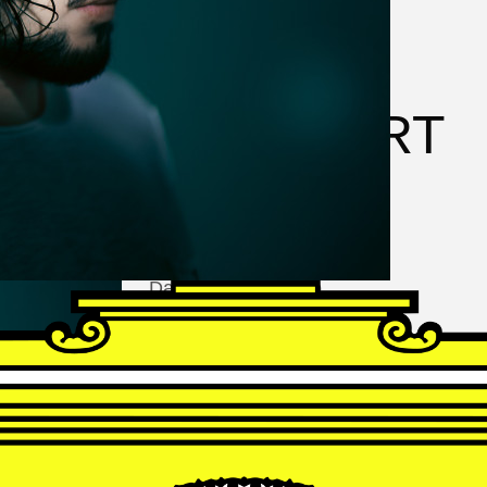
FRANZ
SCHUBERT
Schwanengesang
Andrè Schuen, Baritone
Daniel Heide, Piano