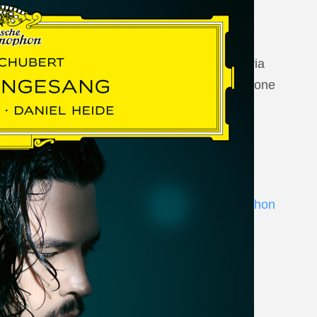
20 August 2026
Vilabertran, Canònica de Santa Maria
Johannes Brahms: Die schöne Magelone
www.schubertiada.cat
Andrè Schuen at Deutsche Grammophon