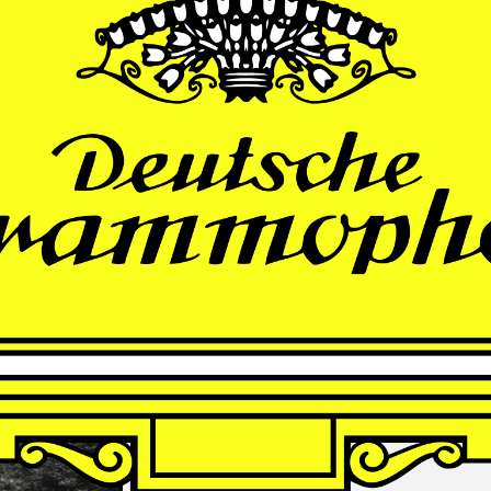
THOMAS
LARCHER
Die Nacht der Verlorenen
Andrè Schuen, Baritone
Finnish Radio Symphony Orchestra
Hannu Lintu