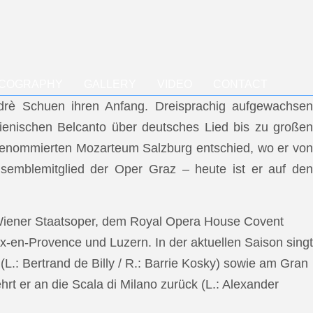
SCOGRAPHY
GALLERY
VIDEO
CONTACT
ndrè Schuen ihren Anfang. Dreisprachig aufgewachsen
talienischen Belcanto über deutsches Lied bis zu großen
m renommierten Mozarteum Salzburg entschied, wo er von
semblemitglied der Oper Graz – heute ist er auf den
 Wiener Staatsoper, dem Royal Opera House Covent
x-en-Provence und Luzern. In der aktuellen Saison singt
L.: Bertrand de Billy / R.: Barrie Kosky) sowie am Gran
rt er an die Scala di Milano zurück (L.: Alexander