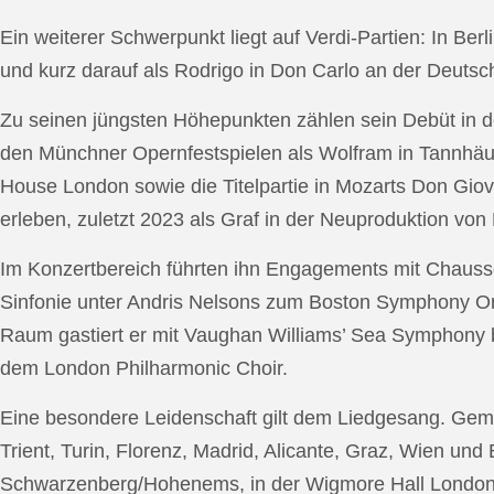
Ein weiterer Schwerpunkt liegt auf Verdi-Partien: In Berl
und kurz darauf als Rodrigo in Don Carlo an der Deutsche
Zu seinen jüngsten Höhepunkten zählen sein Debüt in de
den Münchner Opernfestspielen als Wolfram in Tannhäus
House London sowie die Titelpartie in Mozarts Don Giov
erleben, zuletzt 2023 als Graf in der Neuproduktion v
Im Konzertbereich führten ihn Engagements mit Chauss
Sinfonie unter Andris Nelsons zum Boston Symphony Or
Raum gastiert er mit Vaughan Williams’ Sea Symphony
dem London Philharmonic Choir.
Eine besondere Leidenschaft gilt dem Liedgesang. Gemei
Trient, Turin, Florenz, Madrid, Alicante, Graz, Wien und
Schwarzenberg/Hohenems, in der Wigmore Hall London, b