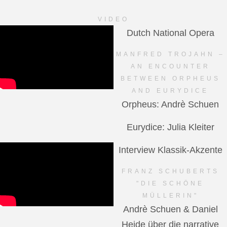
VIDEO
Dutch National Opera
MANFRED TROJAHN –
AN ENCOUNTER
BETWEEN ORPHEUS
AND EURYDICE
Orpheus: Andrè Schuen
Eurydice: Julia Kleiter
Interview Klassik-Akzente
FRANZ SCHUBERTS
"DIE SCHÖNE
MÜLLERIN"
Andrè Schuen & Daniel
Heide über die narrative