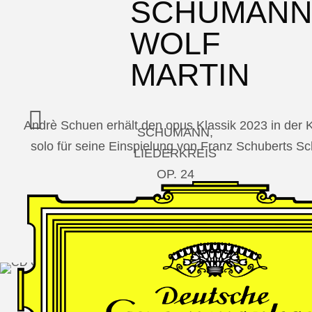
SCHUMAN
WOLF
MARTIN
Andrè Schuen erhält den opus Klassik 2023 in der
SCHUMANN,
solo für seine Einspielung von Franz Schuberts 
LIEDERKREIS
OP. 24
SECHS
MONOLOGE
AUS
JEDERMANN
GESÄNGE