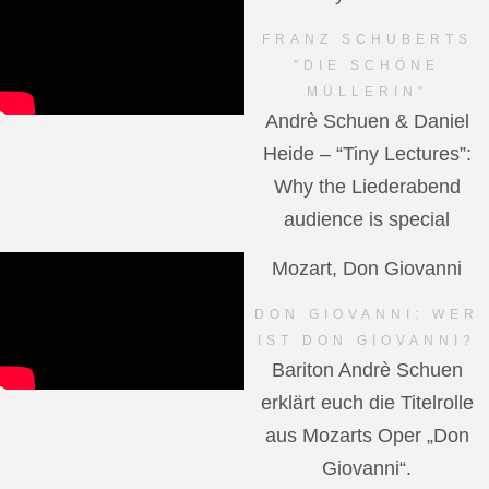
FRANZ SCHUBERTS
"DIE SCHÖNE
MÜLLERIN"
Andrè Schuen & Daniel
Heide – “Tiny Lectures”:
Why the Liederabend
audience is special
Mozart, Don Giovanni
DON GIOVANNI: WER
IST DON GIOVANNI?
Bariton Andrè Schuen
erklärt euch die Titelrolle
aus Mozarts Oper „Don
Giovanni“.