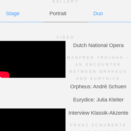
GALLERY
Stage
Portrait
Duo
VIDEO
Dutch National Opera
MANFRED TROJAHN –
AN ENCOUNTER
BETWEEN ORPHEUS
AND EURYDICE
Orpheus: Andrè Schuen
Eurydice: Julia Kleiter
Interview Klassik-Akzente
FRANZ SCHUBERTS