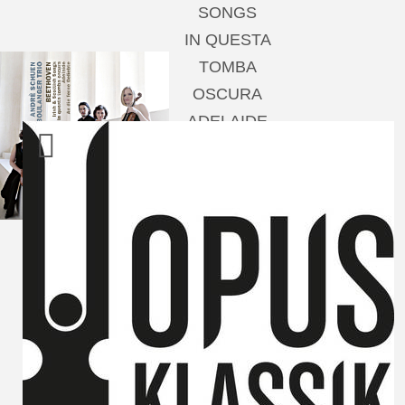
SONGS
IN QUESTA
TOMBA
OSCURA
ADELAIDE
AN DIE FERNE
GELIEBTE
Andrè Schuen,
Baritone
Boulanger Trio