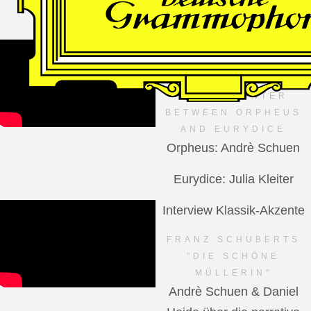
VIDEO
Dutch National Opera
MANFRED TROJAHN –
AN ENCOUNTER
BETWEEN ORPHEUS
AND EURYDICE
Orpheus: Andrè Schuen
Eurydice: Julia Kleiter
Interview Klassik-Akzente
FRANZ SCHUBERTS
"DIE SCHÖNE
MÜLLERIN"
Andrè Schuen & Daniel