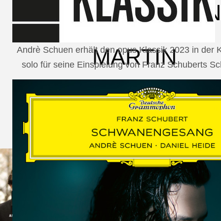
SCHUMAN
WOLF
MARTIN
Andrè Schuen erhält den opus Klassik 2023 in der
solo für seine Einspielung von Franz Schuberts 
SCHUMANN,
LIEDERKREIS
OP. 24
SECHS
MONOLOGE
AUS
JEDERMANN
GESÄNGE