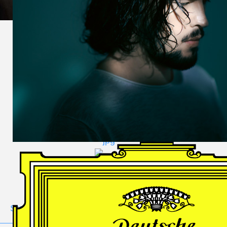
DES
HARFNERS
Andrè Schuen,
Baritone
Daniel Heide,
Piano
GALLERY
Stage
Portrait
Duo