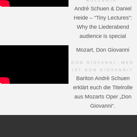
MÜLLERIN"
Andrè Schuen & Daniel
Heide – “Tiny Lectures”:
Why the Liederabend
audience is special
Mozart, Don Giovanni
DON GIOVANNI: WER
IST DON GIOVANNI?
Bariton Andrè Schuen
erklärt euch die Titelrolle
aus Mozarts Oper „Don
Giovanni“.