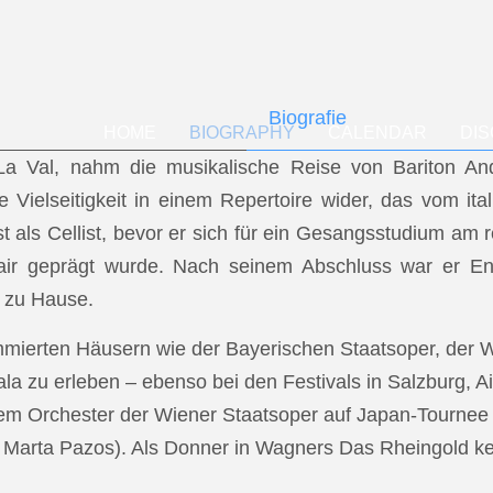
Biografie
HOME
BIOGRAPHY
CALENDAR
DI
f La Val, nahm die musikalische Reise von Bariton A
ese Vielseitigkeit in einem Repertoire wider, das vom i
t als Cellist, bevor er sich für ein Gesangsstudium a
air geprägt wurde. Nach seinem Abschluss war er En
 zu Hause.
mmierten Häusern wie der Bayerischen Staatsoper, der
a zu erleben – ebenso bei den Festivals in Salzburg, Ai
dem Orchester der Wiener Staatsoper auf Japan-Tournee (
.: Marta Pazos). Als Donner in Wagners Das Rheingold keh