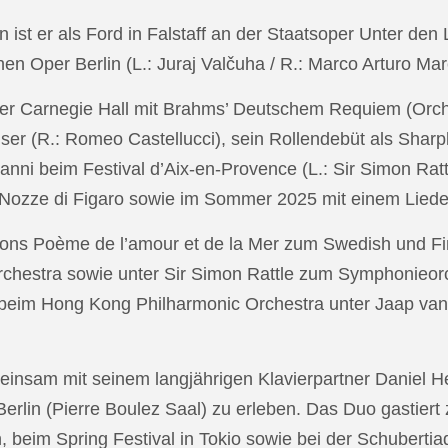
in ist er als Ford in Falstaff an der Staatsoper Unter de
n Oper Berlin (L.: Juraj Valčuha / R.: Marco Arturo Mare
r Carnegie Hall mit Brahms’ Deutschem Requiem (Orchestr
er (R.: Romeo Castellucci), sein Rollendebüt als Shar
anni beim Festival d’Aix-en-Provence (L.: Sir Simon Ra
on Nozze di Figaro sowie im Sommer 2025 mit einem Lied
ons Poème de l’amour et de la Mer zum Swedish und Fi
chestra sowie unter Sir Simon Rattle zum Symphonieorc
 beim Hong Kong Philharmonic Orchestra unter Jaap v
nsam mit seinem langjährigen Klavierpartner Daniel Heid
 Berlin (Pierre Boulez Saal) zu erleben. Das Duo gastier
eim Spring Festival in Tokio sowie bei der Schubertia