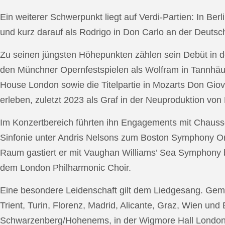
Ein weiterer Schwerpunkt liegt auf Verdi-Partien: In Berl
und kurz darauf als Rodrigo in Don Carlo an der Deutsche
Zu seinen jüngsten Höhepunkten zählen sein Debüt in de
den Münchner Opernfestspielen als Wolfram in Tannhäus
House London sowie die Titelpartie in Mozarts Don Giov
erleben, zuletzt 2023 als Graf in der Neuproduktion v
Im Konzertbereich führten ihn Engagements mit Chauss
Sinfonie unter Andris Nelsons zum Boston Symphony Or
Raum gastiert er mit Vaughan Williams’ Sea Symphony
dem London Philharmonic Choir.
Eine besondere Leidenschaft gilt dem Liedgesang. Gemei
Trient, Turin, Florenz, Madrid, Alicante, Graz, Wien und
Schwarzenberg/Hohenems, in der Wigmore Hall London, b