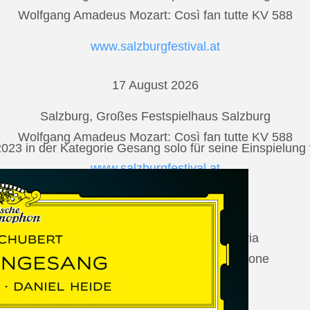
Wolfgang Amadeus Mozart: Così fan tutte KV 588
www.salzburgfestival.at
17 August 2026
Salzburg, Großes Festspielhaus Salzburg
Wolfgang Amadeus Mozart: Così fan tutte KV 588
2023 in der Kategorie Gesang solo für seine Einspielu
www.salzburgfestival.at
20 August 2026
Vilabertran, Canònica de Santa Maria
Johannes Brahms: Die schöne Magelone
www.schubertiada.cat