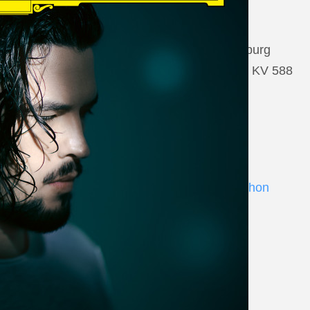
22 August 2026
Salzburg, Großes Festspielhaus Salzburg
Wolfgang Amadeus Mozart: Così fan tutte KV 588
www.salzburgfestival.at
Andrè Schuen at Deutsche Grammophon