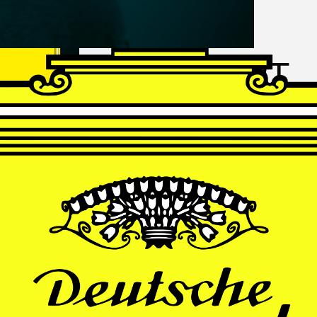
FRANZ
SCHUBERT
Schwanengesang
Andrè Schuen, Baritone
Daniel Heide, Piano