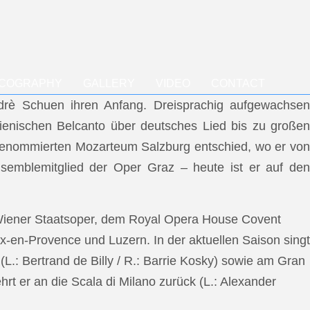
SCOGRAPHY
GALLERY
VIDEO
CONTACT
ndrè Schuen ihren Anfang. Dreisprachig aufgewachsen
talienischen Belcanto über deutsches Lied bis zu großen
m renommierten Mozarteum Salzburg entschied, wo er von
semblemitglied der Oper Graz – heute ist er auf den
 Wiener Staatsoper, dem Royal Opera House Covent
x-en-Provence und Luzern. In der aktuellen Saison singt
L.: Bertrand de Billy / R.: Barrie Kosky) sowie am Gran
rt er an die Scala di Milano zurück (L.: Alexander