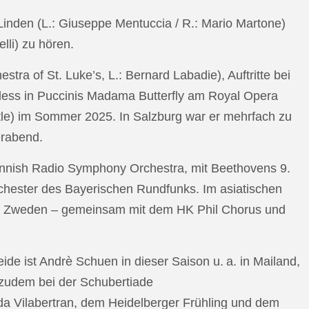
n Linden (L.: Giuseppe Mentuccia / R.: Mario Martone)
lli) zu hören.
a of St. Luke’s, L.: Bernard Labadie), Auftritte bei
pless in Puccinis Madama Butterfly am Royal Opera
ttle) im Sommer 2025. In Salzburg war er mehrfach zu
erabend.
nnish Radio Symphony Orchestra, mit Beethovens 9.
hester des Bayerischen Rundfunks. Im asiatischen
an Zweden – gemeinsam mit dem HK Phil Chorus und
e ist Andrè Schuen in dieser Saison u. a. in Mailand,
t zudem bei der Schubertiade
da Vilabertran, dem Heidelberger Frühling und dem