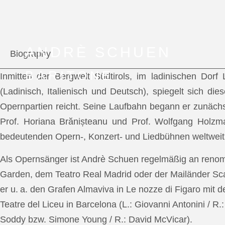
ANDRÈ SCHUEN
Biography
BARITONE
Inmitten der Bergwelt Südtirols, im ladinischen Dor
(Ladinisch, Italienisch und Deutsch), spiegelt sich di
Opernpartien reicht. Seine Laufbahn begann er zunächs
Prof. Horiana Brănișteanu und Prof. Wolfgang Holzm
bedeutenden Opern-, Konzert- und Liedbühnen weltweit
Als Opernsänger ist Andrè Schuen regelmäßig an reno
Garden, dem Teatro Real Madrid oder der Mailänder Scal
er u. a. den Grafen Almaviva in Le nozze di Figaro mit 
Teatre del Liceu in Barcelona (L.: Giovanni Antonini / R
Soddy bzw. Simone Young / R.: David McVicar).