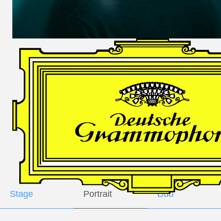
DES
HARFNERS
Andrè Schuen,
Baritone
Daniel Heide,
Piano
GALLERY
Stage
Portrait
Duo