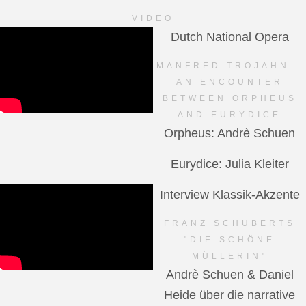
VIDEO
Dutch National Opera
MANFRED TROJAHN –
AN ENCOUNTER
BETWEEN ORPHEUS
AND EURYDICE
Orpheus: Andrè Schuen
Eurydice: Julia Kleiter
Interview Klassik-Akzente
FRANZ SCHUBERTS
"DIE SCHÖNE
MÜLLERIN"
Andrè Schuen & Daniel
Heide über die narrative