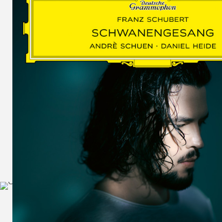
SCHUMAN
WOLF
MARTIN
SCHUMANN,
LIEDERKREIS
OP. 24
SECHS
MONOLOGE
AUS
JEDERMANN
GESÄNGE