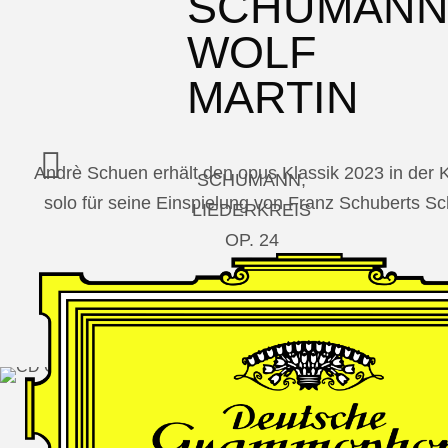
SCHUMAN
WOLF
MARTIN
Andrè Schuen erhält den opus Klassik 2023 in der
SCHUMANN,
solo für seine Einspielung von Franz Schuberts 
LIEDERKREIS
OP. 24
SECHS
MONOLOGE
AUS
JEDERMANN
GESÄNGE