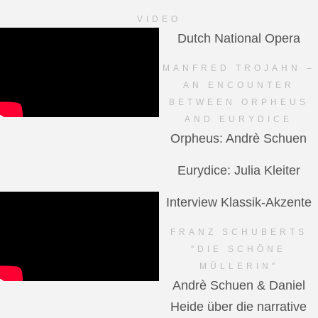
VIDEO
Dutch National Opera
MANFRED TROJAHN –
AN ENCOUNTER
BETWEEN ORPHEUS
AND EURYDICE
Orpheus: Andrè Schuen
Eurydice: Julia Kleiter
Interview Klassik-Akzente
FRANZ SCHUBERTS
"DIE SCHÖNE
MÜLLERIN"
Andrè Schuen & Daniel
Heide über die narrative