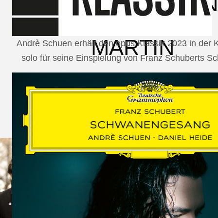
SCHUMAN
WOLF
MARTIN
Andrè Schuen erhält den opus Klassik 2023 in der
solo für seine Einspielung von Franz Schuberts 
SCHUMANN,
LIEDERKREIS
OP. 24
SECHS
MONOLOGE
AUS
JEDERMANN
GESÄNGE