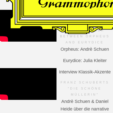
VIDEO
Dutch National Opera
MANFRED TROJAHN –
AN ENCOUNTER
BETWEEN ORPHEUS
AND EURYDICE
Orpheus: Andrè Schuen
Eurydice: Julia Kleiter
Interview Klassik-Akzente
FRANZ SCHUBERTS
"DIE SCHÖNE
MÜLLERIN"
Andrè Schuen & Daniel
Heide über die narrative