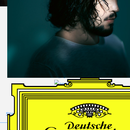
DES
HARFNERS
Andrè Schuen,
Baritone
Daniel Heide,
Piano
GALLERY
Stage
Portrait
Duo