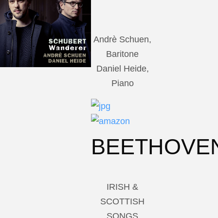
Andrè Schuen,
Baritone
Daniel Heide,
Piano
BEETHOVE
IRISH &
SCOTTISH
SONGS