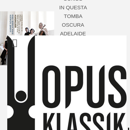
IN QUESTA
TOMBA
OSCURA
ADELAIDE
AN DIE FERNE
GELIEBTE
Andrè Schuen,
Baritone
Boulanger Trio