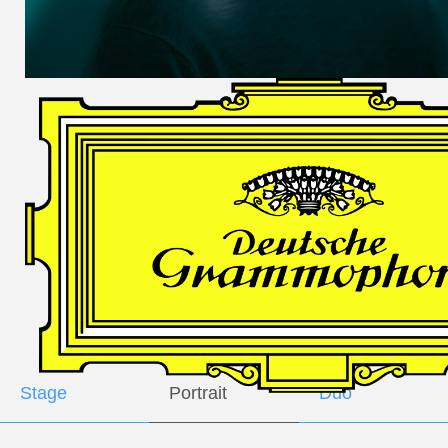
DES
HARFNERS
Andrè Schuen,
Baritone
Daniel Heide,
Piano
GALLERY
Stage
Portrait
Duo