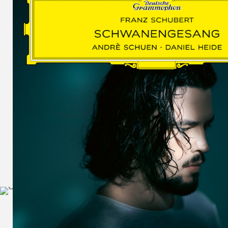
SCHUMAN
WOLF
MARTIN
SCHUMANN,
LIEDERKREIS
OP. 24
SECHS
MONOLOGE
AUS
JEDERMANN
GESÄNGE