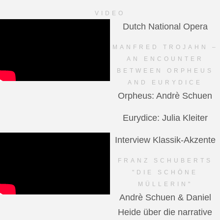
VIDEO
Dutch National Opera
MANFRED TROJAHN –
AN ENCOUNTER
BETWEEN ORPHEUS
AND EURYDICE
Orpheus: Andrè Schuen
Eurydice: Julia Kleiter
Interview Klassik-Akzente
FRANZ SCHUBERTS
"DIE SCHÖNE
MÜLLERIN"
Andrè Schuen & Daniel
Heide über die narrative