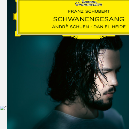
SCHUMAN
WOLF
MARTIN
SCHUMANN,
LIEDERKREIS
OP. 24
SECHS
MONOLOGE
AUS
JEDERMANN
GESÄNGE