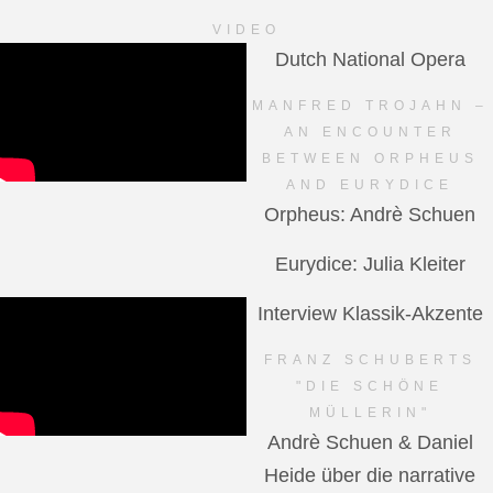
VIDEO
Dutch National Opera
MANFRED TROJAHN –
AN ENCOUNTER
BETWEEN ORPHEUS
AND EURYDICE
Orpheus: Andrè Schuen
Eurydice: Julia Kleiter
Interview Klassik-Akzente
FRANZ SCHUBERTS
"DIE SCHÖNE
MÜLLERIN"
Andrè Schuen & Daniel
Heide über die narrative