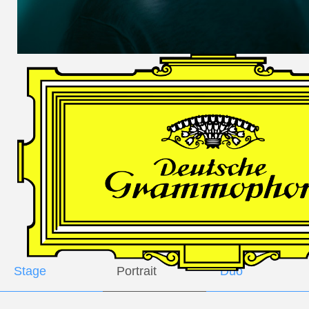
DES
HARFNERS
Andrè Schuen,
Baritone
Daniel Heide,
Piano
GALLERY
Stage
Portrait
Duo