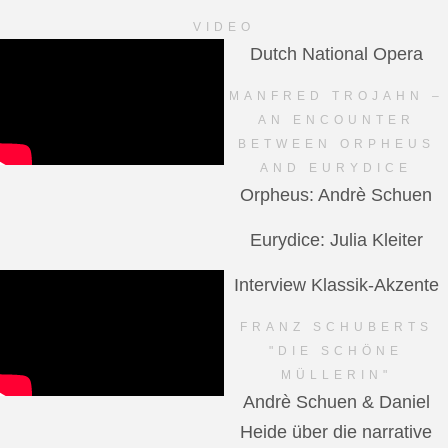
VIDEO
Dutch National Opera
MANFRED TROJAHN –
AN ENCOUNTER
BETWEEN ORPHEUS
AND EURYDICE
Orpheus: Andrè Schuen
Eurydice: Julia Kleiter
Interview Klassik-Akzente
FRANZ SCHUBERTS
"DIE SCHÖNE
MÜLLERIN"
Andrè Schuen & Daniel
Heide über die narrative