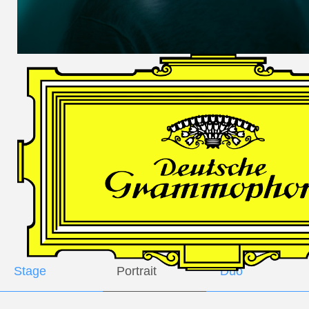
DES
HARFNERS
Andrè Schuen,
Baritone
Daniel Heide,
Piano
GALLERY
Stage
Portrait
Duo