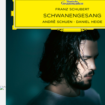
SCHUMAN
WOLF
MARTIN
SCHUMANN,
LIEDERKREIS
OP. 24
SECHS
MONOLOGE
AUS
JEDERMANN
GESÄNGE