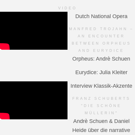
VIDEO
Dutch National Opera
MANFRED TROJAHN –
AN ENCOUNTER
BETWEEN ORPHEUS
AND EURYDICE
Orpheus: Andrè Schuen
Eurydice: Julia Kleiter
Interview Klassik-Akzente
FRANZ SCHUBERTS
"DIE SCHÖNE
MÜLLERIN"
Andrè Schuen & Daniel
Heide über die narrative