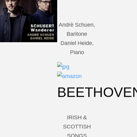
Andrè Schuen,
Baritone
Daniel Heide,
Piano
BEETHOVE
IRISH &
SCOTTISH
SONGS