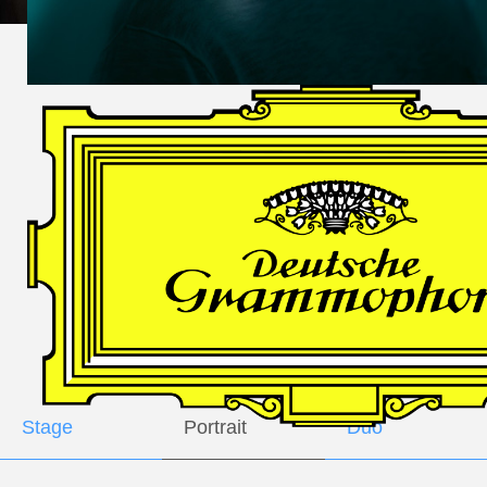
DES
HARFNERS
Andrè Schuen,
Baritone
Daniel Heide,
Piano
GALLERY
Stage
Portrait
Duo