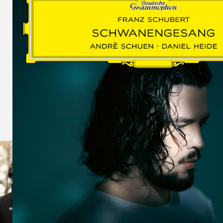
SCHUMAN
WOLF
MARTIN
SCHUMANN,
LIEDERKREIS
OP. 24
SECHS
MONOLOGE
AUS
JEDERMANN
GESÄNGE