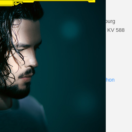
22 August 2026
Salzburg, Großes Festspielhaus Salzburg
Wolfgang Amadeus Mozart: Così fan tutte KV 588
www.salzburgfestival.at
Andrè Schuen at Deutsche Grammophon