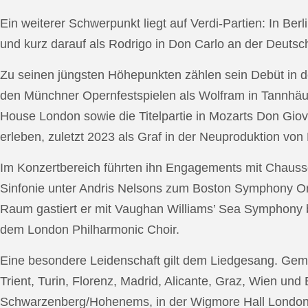
Ein weiterer Schwerpunkt liegt auf Verdi-Partien: In Berl
und kurz darauf als Rodrigo in Don Carlo an der Deutsche
Zu seinen jüngsten Höhepunkten zählen sein Debüt in de
den Münchner Opernfestspielen als Wolfram in Tannhäus
House London sowie die Titelpartie in Mozarts Don Giov
erleben, zuletzt 2023 als Graf in der Neuproduktion v
Im Konzertbereich führten ihn Engagements mit Chauss
Sinfonie unter Andris Nelsons zum Boston Symphony Or
Raum gastiert er mit Vaughan Williams’ Sea Symphony
dem London Philharmonic Choir.
Eine besondere Leidenschaft gilt dem Liedgesang. Gemei
Trient, Turin, Florenz, Madrid, Alicante, Graz, Wien und
Schwarzenberg/Hohenems, in der Wigmore Hall London, b