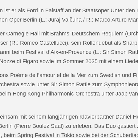
in ist er als Ford in Falstaff an der Staatsoper Unter de
n Oper Berlin (L.: Juraj Valčuha / R.: Marco Arturo Mare
r Carnegie Hall mit Brahms’ Deutschem Requiem (Orchestr
er (R.: Romeo Castellucci), sein Rollendebüt als Shar
anni beim Festival d’Aix-en-Provence (L.: Sir Simon Ra
on Nozze di Figaro sowie im Sommer 2025 mit einem Lied
ons Poème de l’amour et de la Mer zum Swedish und Fi
chestra sowie unter Sir Simon Rattle zum Symphonieorc
 beim Hong Kong Philharmonic Orchestra unter Jaap v
nsam mit seinem langjährigen Klavierpartner Daniel Heid
 Berlin (Pierre Boulez Saal) zu erleben. Das Duo gastier
eim Spring Festival in Tokio sowie bei der Schubertia