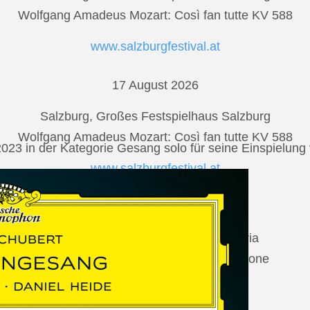
Wolfgang Amadeus Mozart: Così fan tutte KV 588
www.salzburgfestival.at
17 August 2026
Salzburg, Großes Festspielhaus Salzburg
Wolfgang Amadeus Mozart: Così fan tutte KV 588
2023 in der Kategorie Gesang solo für seine Einspielu
www.salzburgfestival.at
20 August 2026
Vilabertran, Canònica de Santa Maria
Johannes Brahms: Die schöne Magelone
www.schubertiada.cat