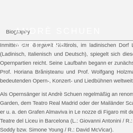
ANDRÈ SCHUEN
Biography
BARITONE
Inmitten der Bergwelt Südtirols, im ladinischen Dor
(Ladinisch, Italienisch und Deutsch), spiegelt sich di
Opernpartien reicht. Seine Laufbahn begann er zunächs
Prof. Horiana Brănișteanu und Prof. Wolfgang Holzm
bedeutenden Opern-, Konzert- und Liedbühnen weltweit
Als Opernsänger ist Andrè Schuen regelmäßig an reno
Garden, dem Teatro Real Madrid oder der Mailänder Scal
er u. a. den Grafen Almaviva in Le nozze di Figaro mit 
Teatre del Liceu in Barcelona (L.: Giovanni Antonini / R
Soddy bzw. Simone Young / R.: David McVicar).