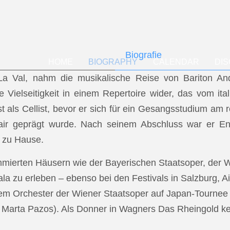
Biografie
HOME
BIOGRAPHY
CALENDAR
DI
f La Val, nahm die musikalische Reise von Bariton A
ese Vielseitigkeit in einem Repertoire wider, das vom i
t als Cellist, bevor er sich für ein Gesangsstudium a
air geprägt wurde. Nach seinem Abschluss war er En
 zu Hause.
mmierten Häusern wie der Bayerischen Staatsoper, der
a zu erleben – ebenso bei den Festivals in Salzburg, Ai
dem Orchester der Wiener Staatsoper auf Japan-Tournee (
.: Marta Pazos). Als Donner in Wagners Das Rheingold keh