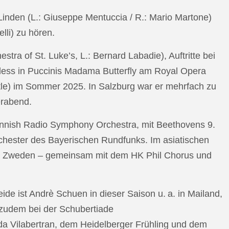
n Linden (L.: Giuseppe Mentuccia / R.: Mario Martone)
lli) zu hören.
a of St. Luke’s, L.: Bernard Labadie), Auftritte bei
pless in Puccinis Madama Butterfly am Royal Opera
ttle) im Sommer 2025. In Salzburg war er mehrfach zu
erabend.
nnish Radio Symphony Orchestra, mit Beethovens 9.
hester des Bayerischen Rundfunks. Im asiatischen
an Zweden – gemeinsam mit dem HK Phil Chorus und
e ist Andrè Schuen in dieser Saison u. a. in Mailand,
t zudem bei der Schubertiade
da Vilabertran, dem Heidelberger Frühling und dem