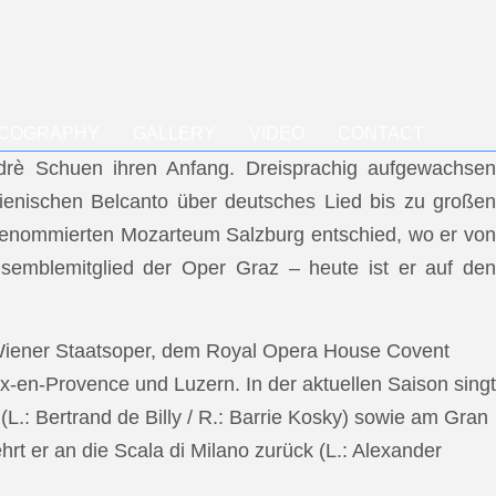
SCOGRAPHY
GALLERY
VIDEO
CONTACT
ndrè Schuen ihren Anfang. Dreisprachig aufgewachsen
talienischen Belcanto über deutsches Lied bis zu großen
m renommierten Mozarteum Salzburg entschied, wo er von
semblemitglied der Oper Graz – heute ist er auf den
 Wiener Staatsoper, dem Royal Opera House Covent
x-en-Provence und Luzern. In der aktuellen Saison singt
L.: Bertrand de Billy / R.: Barrie Kosky) sowie am Gran
rt er an die Scala di Milano zurück (L.: Alexander