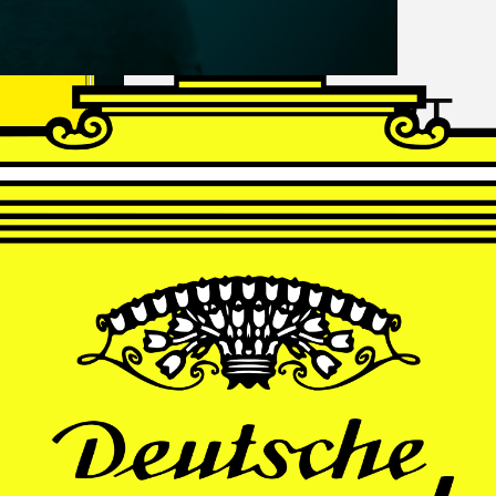
FRANZ
SCHUBERT
Schwanengesang
Andrè Schuen, Baritone
Daniel Heide, Piano