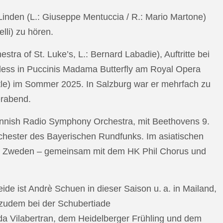
n Linden (L.: Giuseppe Mentuccia / R.: Mario Martone)
lli) zu hören.
a of St. Luke’s, L.: Bernard Labadie), Auftritte bei
pless in Puccinis Madama Butterfly am Royal Opera
ttle) im Sommer 2025. In Salzburg war er mehrfach zu
erabend.
nnish Radio Symphony Orchestra, mit Beethovens 9.
hester des Bayerischen Rundfunks. Im asiatischen
an Zweden – gemeinsam mit dem HK Phil Chorus und
e ist Andrè Schuen in dieser Saison u. a. in Mailand,
t zudem bei der Schubertiade
da Vilabertran, dem Heidelberger Frühling und dem