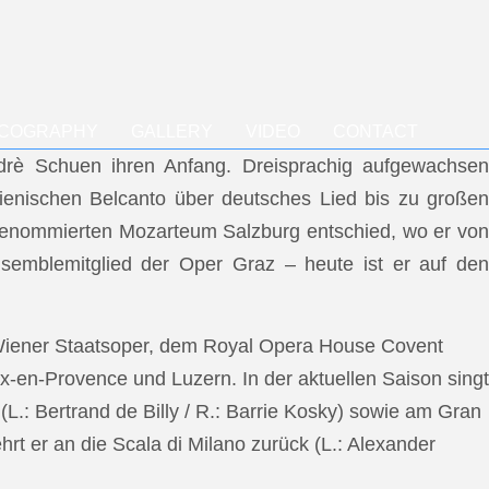
SCOGRAPHY
GALLERY
VIDEO
CONTACT
ndrè Schuen ihren Anfang. Dreisprachig aufgewachsen
talienischen Belcanto über deutsches Lied bis zu großen
m renommierten Mozarteum Salzburg entschied, wo er von
semblemitglied der Oper Graz – heute ist er auf den
 Wiener Staatsoper, dem Royal Opera House Covent
x-en-Provence und Luzern. In der aktuellen Saison singt
L.: Bertrand de Billy / R.: Barrie Kosky) sowie am Gran
rt er an die Scala di Milano zurück (L.: Alexander