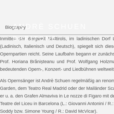
ANDRÈ SCHUEN
Biography
BARITONE
Inmitten der Bergwelt Südtirols, im ladinischen Dor
(Ladinisch, Italienisch und Deutsch), spiegelt sich di
Opernpartien reicht. Seine Laufbahn begann er zunächs
Prof. Horiana Brănișteanu und Prof. Wolfgang Holzm
bedeutenden Opern-, Konzert- und Liedbühnen weltweit
Als Opernsänger ist Andrè Schuen regelmäßig an reno
Garden, dem Teatro Real Madrid oder der Mailänder Scal
er u. a. den Grafen Almaviva in Le nozze di Figaro mit 
Teatre del Liceu in Barcelona (L.: Giovanni Antonini / R
Soddy bzw. Simone Young / R.: David McVicar).