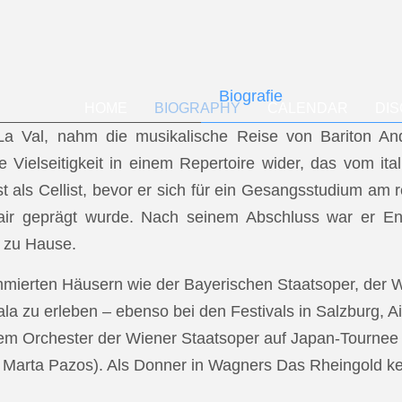
Biografie
HOME
BIOGRAPHY
CALENDAR
DI
f La Val, nahm die musikalische Reise von Bariton A
ese Vielseitigkeit in einem Repertoire wider, das vom i
t als Cellist, bevor er sich für ein Gesangsstudium a
air geprägt wurde. Nach seinem Abschluss war er En
 zu Hause.
mmierten Häusern wie der Bayerischen Staatsoper, der
a zu erleben – ebenso bei den Festivals in Salzburg, Ai
dem Orchester der Wiener Staatsoper auf Japan-Tournee (
.: Marta Pazos). Als Donner in Wagners Das Rheingold keh