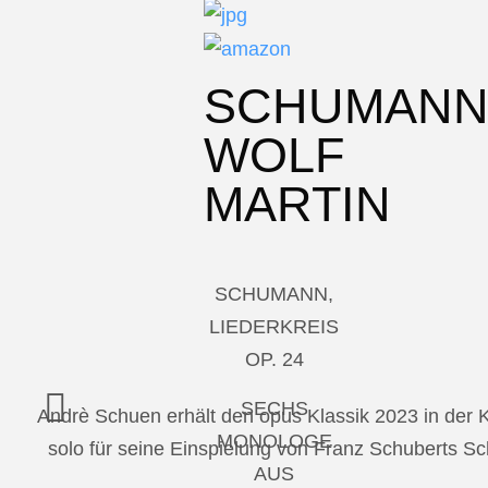
SCHUMAN
WOLF
MARTIN
SCHUMANN,
LIEDERKREIS
OP. 24
SECHS
Andrè Schuen erhält den opus Klassik 2023 in der
MONOLOGE
solo für seine Einspielung von Franz Schuberts 
AUS