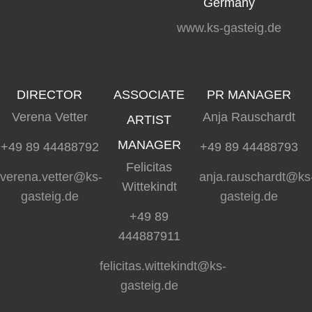
Germany
www.ks-gasteig.de
DIRECTOR
ASSOCIATE
PR MANAGER
Verena Vetter
Anja Rauschardt
ARTIST
MANAGER
+49 89 44488792
+49 89 44488793
Felicitas
verena.vetter@ks-
anja.rauschardt@ks
Wittekindt
gasteig.de
gasteig.de
+49 89
444887911
felicitas.wittekindt@ks-
gasteig.de