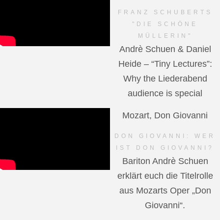
FRANZ SCHUBERTS
"DIE SCHÖNE
MÜLLERIN"
Andrè Schuen & Daniel
Heide – “Tiny Lectures”:
Why the Liederabend
audience is special
Mozart, Don Giovanni
DON GIOVANNI: WER
IST DON GIOVANNI?
Bariton Andrè Schuen
erklärt euch die Titelrolle
aus Mozarts Oper „Don
Giovanni“.