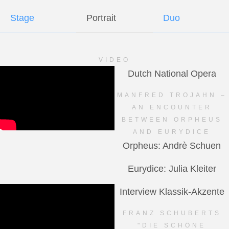
Stage
Portrait
Duo
VIDEO
Dutch National Opera
MANFRED TROJAHN –
AN ENCOUNTER
BETWEEN ORPHEUS
AND EURYDICE
Orpheus: Andrè Schuen
Eurydice: Julia Kleiter
Interview Klassik-Akzente
FRANZ SCHUBERTS
"DIE SCHÖNE