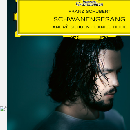
SCHUMAN
WOLF
MARTIN
SCHUMANN,
LIEDERKREIS
OP. 24
SECHS
MONOLOGE
AUS
JEDERMANN
GESÄNGE