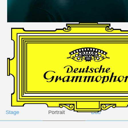
DES
HARFNERS
Andrè Schuen,
Baritone
Daniel Heide,
Piano
GALLERY
Stage
Portrait
Duo