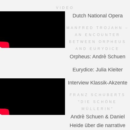
VIDEO
Dutch National Opera
MANFRED TROJAHN –
AN ENCOUNTER
BETWEEN ORPHEUS
AND EURYDICE
Orpheus: Andrè Schuen
Eurydice: Julia Kleiter
Interview Klassik-Akzente
FRANZ SCHUBERTS
"DIE SCHÖNE
MÜLLERIN"
Andrè Schuen & Daniel
Heide über die narrative