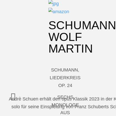
SCHUMAN
WOLF
MARTIN
SCHUMANN,
LIEDERKREIS
OP. 24
SECHS
Andrè Schuen erhält den opus Klassik 2023 in der
MONOLOGE
solo für seine Einspielung von Franz Schuberts 
AUS