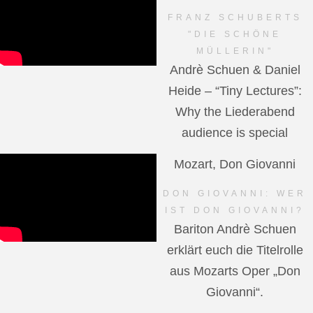
FRANZ SCHUBERTS
"DIE SCHÖNE
MÜLLERIN"
Andrè Schuen & Daniel
Heide – “Tiny Lectures”:
Why the Liederabend
audience is special
Mozart, Don Giovanni
DON GIOVANNI: WER
IST DON GIOVANNI?
Bariton Andrè Schuen
erklärt euch die Titelrolle
aus Mozarts Oper „Don
Giovanni“.