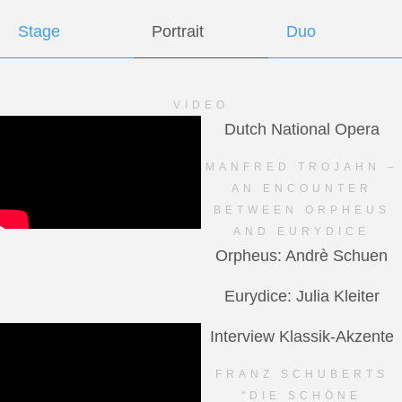
Stage
Portrait
Duo
VIDEO
Dutch National Opera
MANFRED TROJAHN –
AN ENCOUNTER
BETWEEN ORPHEUS
AND EURYDICE
Orpheus: Andrè Schuen
Eurydice: Julia Kleiter
Interview Klassik-Akzente
FRANZ SCHUBERTS
"DIE SCHÖNE