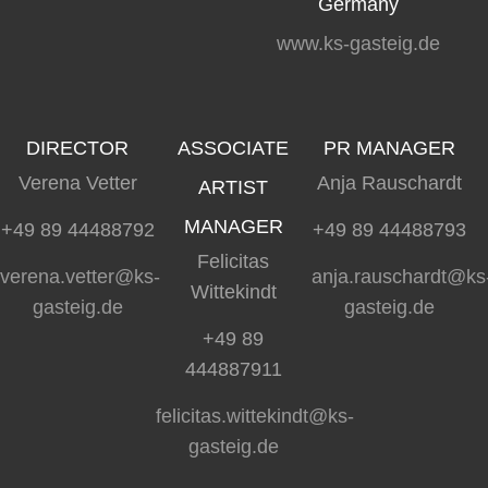
Germany
www.ks-gasteig.de
DIRECTOR
ASSOCIATE
PR MANAGER
Verena Vetter
Anja Rauschardt
ARTIST
MANAGER
+49 89 44488792
+49 89 44488793
Felicitas
verena.vetter@ks-
anja.rauschardt@ks
Wittekindt
gasteig.de
gasteig.de
+49 89
444887911
felicitas.wittekindt@ks-
gasteig.de