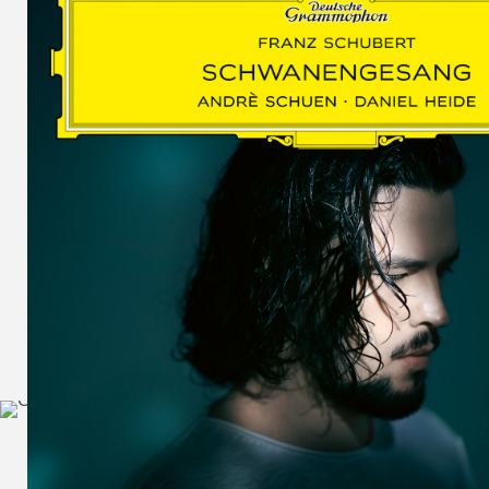
SCHUMAN
WOLF
MARTIN
SCHUMANN,
LIEDERKREIS
OP. 24
SECHS
MONOLOGE
AUS
JEDERMANN
GESÄNGE