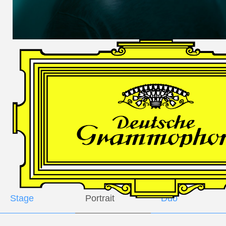
DES
HARFNERS
Andrè Schuen,
Baritone
Daniel Heide,
Piano
GALLERY
Stage
Portrait
Duo