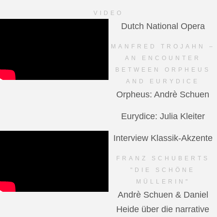
VIDEO
Dutch National Opera
MANFRED TROJAHN –
AN ENCOUNTER
BETWEEN ORPHEUS
AND EURYDICE
Orpheus: Andrè Schuen
Eurydice: Julia Kleiter
Interview Klassik-Akzente
FRANZ SCHUBERTS
"DIE SCHÖNE
MÜLLERIN"
Andrè Schuen & Daniel
Heide über die narrative