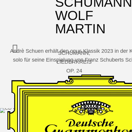
SCHUMAN
WOLF
MARTIN
Andrè Schuen erhält den opus Klassik 2023 in der
SCHUMANN,
solo für seine Einspielung von Franz Schuberts 
LIEDERKREIS
OP. 24
SECHS
MONOLOGE
AUS
JEDERMANN
GESÄNGE