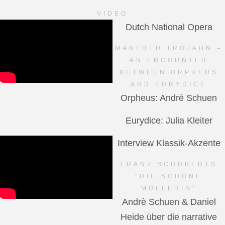
VIDEO
Dutch National Opera
MANFRED TROJAHN –
AN ENCOUNTER
BETWEEN ORPHEUS
AND EURYDICE
Orpheus: Andrè Schuen
Eurydice: Julia Kleiter
Interview Klassik-Akzente
FRANZ SCHUBERTS
"DIE SCHÖNE
MÜLLERIN"
Andrè Schuen & Daniel
Heide über die narrative