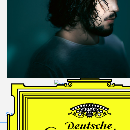
DES
HARFNERS
Andrè Schuen,
Baritone
Daniel Heide,
Piano
GALLERY
Stage
Portrait
Duo