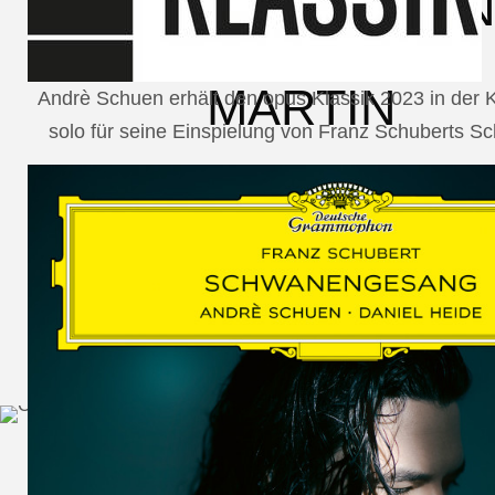
SCHUMAN
WOLF
MARTIN
Andrè Schuen erhält den opus Klassik 2023 in der
solo für seine Einspielung von Franz Schuberts 
SCHUMANN,
LIEDERKREIS
OP. 24
SECHS
MONOLOGE
AUS
JEDERMANN
GESÄNGE