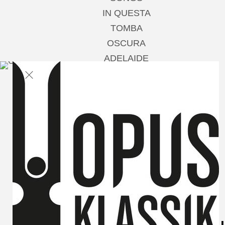
IN QUESTA
TOMBA
OSCURA
ADELAIDE
AN DIE FERNE
GELIEBTE
Andrè Schuen,
Baritone
Boulanger Trio