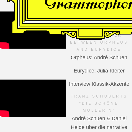
VIDEO
Dutch National Opera
MANFRED TROJAHN –
AN ENCOUNTER
BETWEEN ORPHEUS
AND EURYDICE
Orpheus: Andrè Schuen
Eurydice: Julia Kleiter
Interview Klassik-Akzente
FRANZ SCHUBERTS
"DIE SCHÖNE
MÜLLERIN"
Andrè Schuen & Daniel
Heide über die narrative