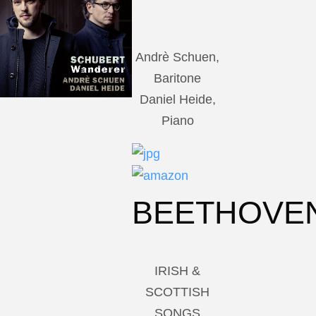
Andrè Schuen,
Baritone
Daniel Heide,
Piano
BEETHOVE
IRISH &
SCOTTISH
SONGS