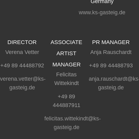
Germany
www.ks-gasteig.de
DIRECTOR
ASSOCIATE
PR MANAGER
Verena Vetter
Anja Rauschardt
ARTIST
MANAGER
+49 89 44488792
+49 89 44488793
Felicitas
verena.vetter@ks-
anja.rauschardt@ks
Wittekindt
gasteig.de
gasteig.de
+49 89
444887911
felicitas.wittekindt@ks-
gasteig.de