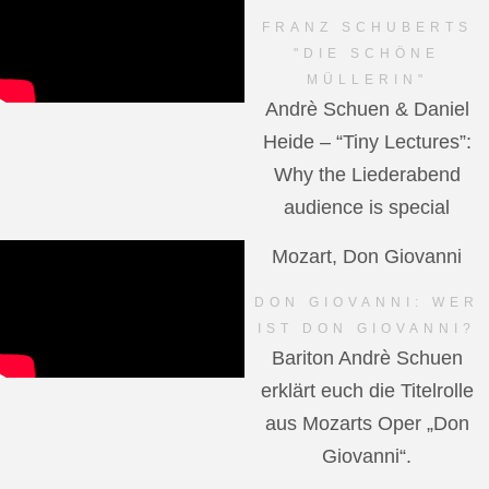
FRANZ SCHUBERTS
"DIE SCHÖNE
MÜLLERIN"
Andrè Schuen & Daniel
Heide – “Tiny Lectures”:
Why the Liederabend
audience is special
Mozart, Don Giovanni
DON GIOVANNI: WER
IST DON GIOVANNI?
Bariton Andrè Schuen
erklärt euch die Titelrolle
aus Mozarts Oper „Don
Giovanni“.