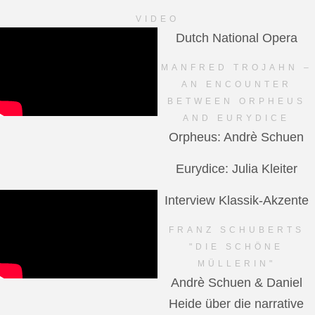
VIDEO
Dutch National Opera
MANFRED TROJAHN –
AN ENCOUNTER
BETWEEN ORPHEUS
AND EURYDICE
Orpheus: Andrè Schuen
Eurydice: Julia Kleiter
Interview Klassik-Akzente
FRANZ SCHUBERTS
"DIE SCHÖNE
MÜLLERIN"
Andrè Schuen & Daniel
Heide über die narrative