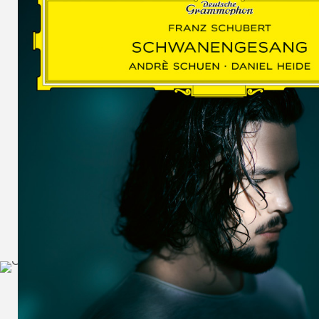
SCHUMAN
WOLF
MARTIN
SCHUMANN,
LIEDERKREIS
OP. 24
SECHS
MONOLOGE
AUS
JEDERMANN
GESÄNGE