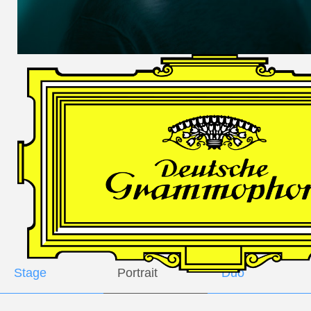
DES
HARFNERS
Andrè Schuen,
Baritone
Daniel Heide,
Piano
GALLERY
Stage
Portrait
Duo