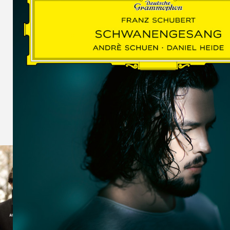
SCHUMAN
WOLF
MARTIN
SCHUMANN,
LIEDERKREIS
OP. 24
SECHS
MONOLOGE
AUS
JEDERMANN
GESÄNGE