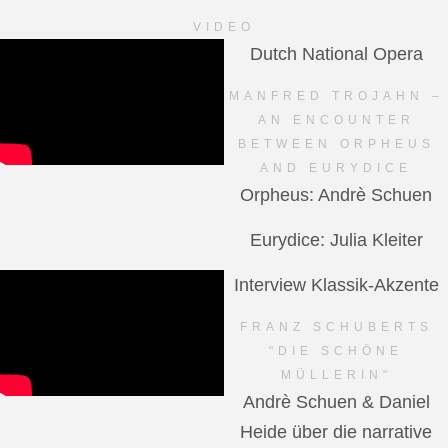
VIDEO
Dutch National Opera
MANFRED TROJAHN –
AN ENCOUNTER
BETWEEN ORPHEUS
AND EURYDICE
Orpheus: Andrè Schuen
Eurydice: Julia Kleiter
Interview Klassik-Akzente
FRANZ SCHUBERTS
"DIE SCHÖNE
MÜLLERIN"
Andrè Schuen & Daniel
Heide über die narrative