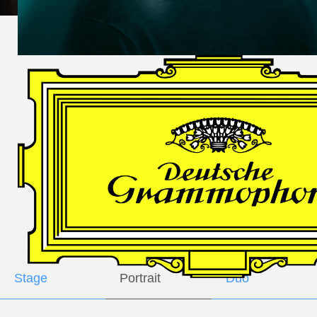
DES
HARFNERS
Andrè Schuen,
Baritone
Daniel Heide,
Piano
GALLERY
Stage
Portrait
Duo