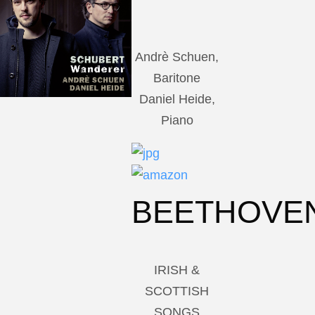
Andrè Schuen,
Baritone
Daniel Heide,
Piano
BEETHOVE
IRISH &
SCOTTISH
SONGS