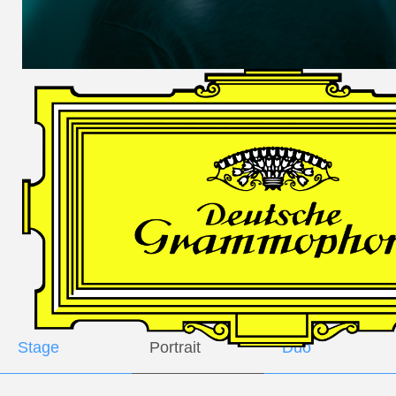
DES
HARFNERS
Andrè Schuen,
Baritone
Daniel Heide,
Piano
GALLERY
Stage
Portrait
Duo