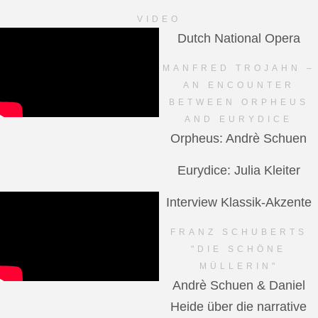
VIDEO
Dutch National Opera
MANFRED TROJAHN –
AN ENCOUNTER
BETWEEN ORPHEUS
AND EURYDICE
Orpheus: Andrè Schuen
Eurydice: Julia Kleiter
Interview Klassik-Akzente
FRANZ SCHUBERTS
"DIE SCHÖNE
MÜLLERIN"
Andrè Schuen & Daniel
Heide über die narrative