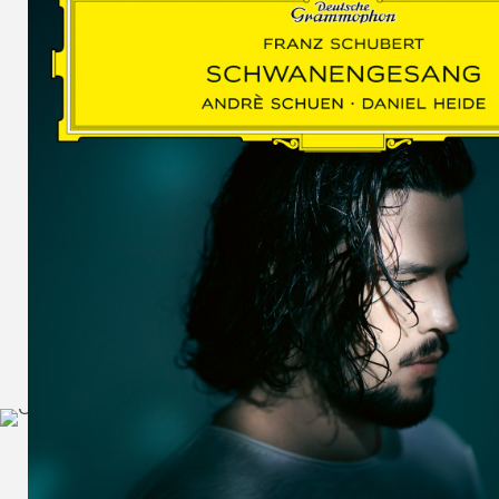
SCHUMAN
WOLF
MARTIN
SCHUMANN,
LIEDERKREIS
OP. 24
SECHS
MONOLOGE
AUS
JEDERMANN
GESÄNGE